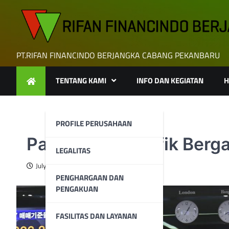
Skip
to
content
PT.RIFAN FINANCINDO BERJANGKA CABANG PEKANBARU
TENTANG KAMI
INFO DAN KEGIATAN
H
PROFILE PERUSAHAAN
Pasar Asia-Pasifik Berg
LEGALITAS
July 10, 2023
PENGHARGAAN DAN
PENGAKUAN
FASILITAS DAN LAYANAN