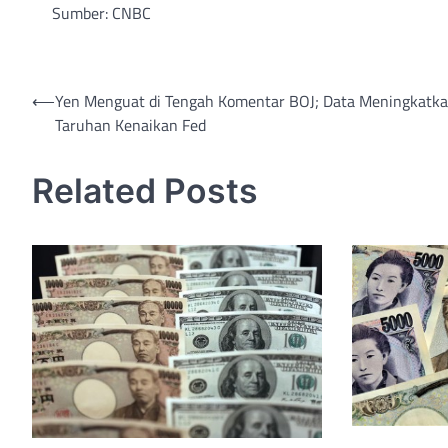
Sumber: CNBC
Post
⟵
Yen Menguat di Tengah Komentar BOJ; Data Meningkatk
Taruhan Kenaikan Fed
navigation
Related Posts