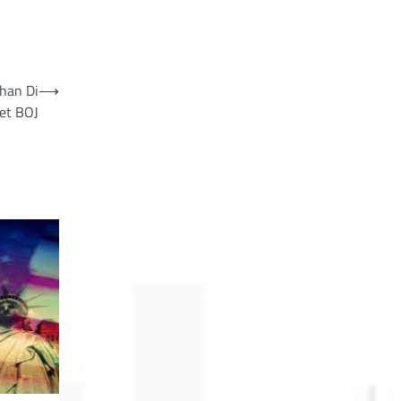
ahan Di
⟶
et BOJ