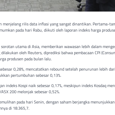
an menjelang rilis data inflasi yang sangat dinantikan. Pertama-ta
umkan pada hari Rabu, diikuti oleh laporan indeks harga produs
di sorotan utama di Asia, memberikan wawasan lebih dalam menge
 dilakukan oleh Reuters, diprediksi bahwa pembacaan CPI (Consu
arga produsen pada bulan lalu.
 sebesar 0,28%, mencatatkan rebound setelah penurunan lebih dar
njukkan pertumbuhan sebesar 0,13%.
gan indeks Kospi naik sebesar 0,17%, meskipun indeks Kosdaq me
P/ASX 200 melonjak sebesar 0,52%.
emulihan pada hari Senin, dengan saham berjangka menunjukkan
nya di 18.365,7.