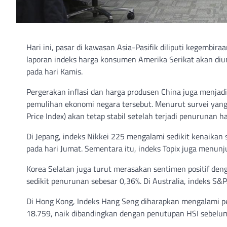
Hari ini, pasar di kawasan Asia-Pasifik diliputi kegembira
laporan indeks harga konsumen Amerika Serikat akan dium
pada hari Kamis.
Pergerakan inflasi dan harga produsen China juga menja
pemulihan ekonomi negara tersebut. Menurut survei yang
Price Index) akan tetap stabil setelah terjadi penurunan h
Di Jepang, indeks Nikkei 225 mengalami sedikit kenaikan
pada hari Jumat. Sementara itu, indeks Topix juga menu
Korea Selatan juga turut merasakan sentimen positif den
sedikit penurunan sebesar 0,36%. Di Australia, indeks S&
Di Hong Kong, Indeks Hang Seng diharapkan mengalami p
18.759, naik dibandingkan dengan penutupan HSI sebelum