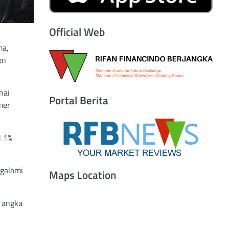
Official Web
ma,
en
nai
Portal Berita
mer
i 1%
ngalami
Maps Location
 angka