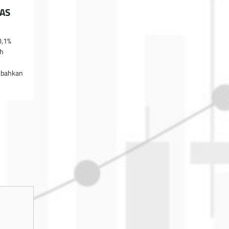
 AS
0,1%
ah
 bahkan