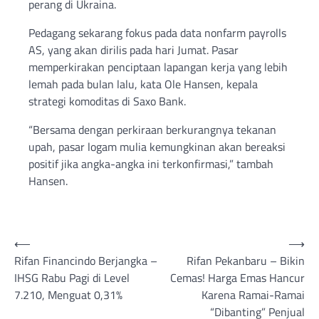
perang di Ukraina.
Pedagang sekarang fokus pada data nonfarm payrolls
AS, yang akan dirilis pada hari Jumat. Pasar
memperkirakan penciptaan lapangan kerja yang lebih
lemah pada bulan lalu, kata Ole Hansen, kepala
strategi komoditas di Saxo Bank.
“Bersama dengan perkiraan berkurangnya tekanan
upah, pasar logam mulia kemungkinan akan bereaksi
positif jika angka-angka ini terkonfirmasi,” tambah
Hansen.
Post
⟵
⟶
Rifan Financindo Berjangka –
Rifan Pekanbaru – Bikin
navigation
IHSG Rabu Pagi di Level
Cemas! Harga Emas Hancur
7.210, Menguat 0,31%
Karena Ramai-Ramai
“Dibanting” Penjual