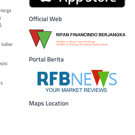
Harga
a
Official Web
),
i kabar
Portal Berita
sisi
us
Maps Location