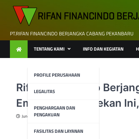
Skip
to
content
PT.RIFAN FINANCINDO BERJANGKA CABANG PEKANBARU
TENTANG KAMI
INFO DAN KEGIATAN
H
PROFILE PERUSAHAAN
Rifan Financindo Berjang
LEGALITAS
Emas Terbang Pekan Ini
PENGHARGAAN DAN
PENGAKUAN
June 10, 2025
FASILITAS DAN LAYANAN