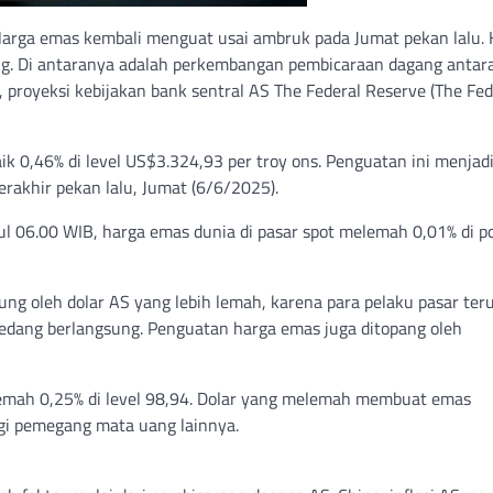
arga emas kembali menguat usai ambruk pada Jumat pekan lalu. 
ing. Di antaranya adalah perkembangan pembicaraan dagang antar
 proyeksi kebijakan bank sentral AS The Federal Reserve (The Fed
k 0,46% di level US$3.324,93 per troy ons. Penguatan ini menjad
rakhir pekan lalu, Jumat (6/6/2025).
l 06.00 WIB, harga emas dunia di pasar spot melemah 0,01% di po
ng oleh dolar AS yang lebih lemah, karena para pelaku pasar ter
dang berlangsung. Penguatan harga emas juga ditopang oleh
lemah 0,25% di level 98,94. Dolar yang melemah membuat emas
gi pemegang mata uang lainnya.