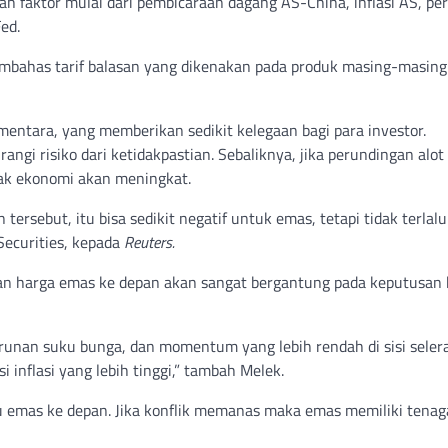
h faktor mulai dari pembicaraan dagang AS-China, inflasi AS, pe
ed.
embahas tarif balasan yang dikenakan pada produk masing-masing
ementara, yang memberikan sedikit kelegaan bagi para investor.
 risiko dari ketidakpastian. Sebaliknya, jika perundingan alot
lak ekonomi akan meningkat.
 tersebut, itu bisa sedikit negatif untuk emas, tetapi tidak terlalu
 Securities, kepada
Reuters.
n harga emas ke depan akan sangat bergantung pada keputusan
unan suku bunga, dan momentum yang lebih rendah di sisi selera
 inflasi yang lebih tinggi,” tambah Melek.
u emas ke depan. Jika konflik memanas maka emas memiliki tenag