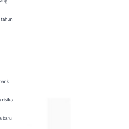
rang
 tahun
 bank
 risiko
a baru