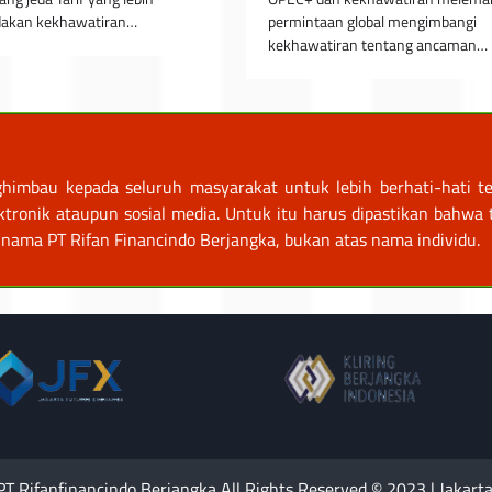
permintaan global mengimbangi
edakan kekhawatiran…
kekhawatiran tentang ancaman…
himbau kepada seluruh masyarakat untuk lebih berhati-hati te
nik ataupun sosial media. Untuk itu harus dipastikan bahwa tr
nama PT Rifan Financindo Berjangka, bukan atas nama individu.
PT Rifanfinancindo Berjangka All Rights Reserved © 2023 | Jakarta