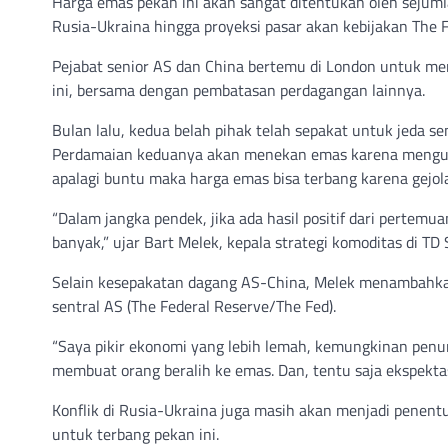
Harga emas pekan ini akan sangat ditentukan oleh sejumla
Rusia-Ukraina hingga proyeksi pasar akan kebijakan The F
Pejabat senior AS dan China bertemu di London untuk m
ini, bersama dengan pembatasan perdagangan lainnya.
Bulan lalu, kedua belah pihak telah sepakat untuk jeda s
Perdamaian keduanya akan menekan emas karena mengurangi
apalagi buntu maka harga emas bisa terbang karena gejo
“Dalam jangka pendek, jika ada hasil positif dari pertemuan
banyak,” ujar Bart Melek, kepala strategi komoditas di TD
Selain kesepakatan dagang AS-China, Melek menambahka
sentral AS (The Federal Reserve/The Fed).
“Saya pikir ekonomi yang lebih lemah, kemungkinan penur
membuat orang beralih ke emas. Dan, tentu saja ekspektasi
Konflik di Rusia-Ukraina juga masih akan menjadi penent
untuk terbang pekan ini.