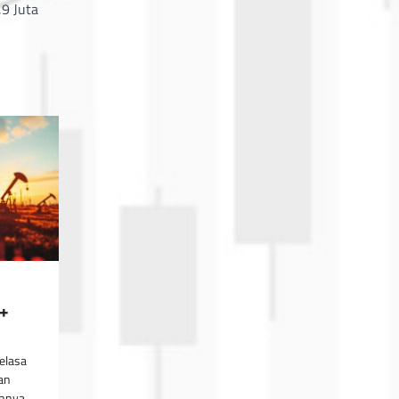
,9 Juta
C+
elasa
an
hnya