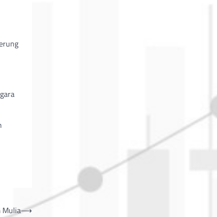
derung
egara
n
 Mulia
⟶