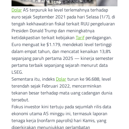
Dolar
AS terpuruk ke level terlemahnya terhadap
euro sejak September 2021 pada hari Selasa (1/7), di
tengah kekhawatiran fiskal terkait RUU pengeluaran
Presiden Donald Trump dan meningkatnya
ketidakpastian terkait kebijakan
Tarif
perdagangan.
Euro menguat ke $1.179, mendekati level tertinggi
dalam empat tahun, dan mencatat kenaikan 13,8%
sepanjang paruh pertama 2025 — kinerja semester
pertama terbaik sepanjang sejarah menurut data
LSEG.
Sementara itu, indeks
Dolar
turun ke 96.688, level
terendah sejak Februari 2022, mencerminkan
tekanan besar terhadap mata uang cadangan dunia
tersebut.
Fokus investor kini tertuju pada sejumlah rilis data
ekonomi utama AS minggu ini, termasuk laporan
tenaga kerja (nonfarm payrolls) hari Kamis, yang
diperkirakan menunjukkan perlambatan