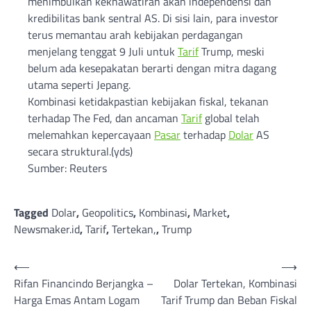
menimbulkan kekhawatiran akan independensi dan
kredibilitas bank sentral AS. Di sisi lain, para investor
terus memantau arah kebijakan perdagangan
menjelang tenggat 9 Juli untuk
Tarif
Trump, meski
belum ada kesepakatan berarti dengan mitra dagang
utama seperti Jepang.
Kombinasi ketidakpastian kebijakan fiskal, tekanan
terhadap The Fed, dan ancaman
Tarif
global telah
melemahkan kepercayaan
Pasar
terhadap
Dolar
AS
secara struktural.(yds)
Sumber: Reuters
Tagged
Dolar
,
Geopolitics
,
Kombinasi
,
Market
,
Newsmaker.id
,
Tarif
,
Tertekan,
,
Trump
Post
⟵
⟶
Rifan Financindo Berjangka –
Dolar Tertekan, Kombinasi
navigation
Harga Emas Antam Logam
Tarif Trump dan Beban Fiskal