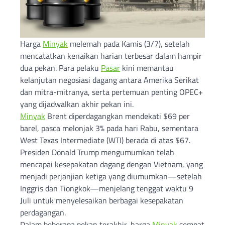
Harga
Minyak
melemah pada Kamis (3/7), setelah
mencatatkan kenaikan harian terbesar dalam hampir
dua pekan. Para pelaku
Pasar
kini memantau
kelanjutan negosiasi dagang antara Amerika Serikat
dan mitra-mitranya, serta pertemuan penting OPEC+
yang dijadwalkan akhir pekan ini.
Minyak
Brent diperdagangkan mendekati $69 per
barel, pasca melonjak 3% pada hari Rabu, sementara
West Texas Intermediate (WTI) berada di atas $67.
Presiden Donald Trump mengumumkan telah
mencapai kesepakatan dagang dengan Vietnam, yang
menjadi perjanjian ketiga yang diumumkan—setelah
Inggris dan Tiongkok—menjelang tenggat waktu 9
Juli untuk menyelesaikan berbagai kesepakatan
perdagangan.
Dalam beberapa pekan terakhir, harga
Minyak
sempat