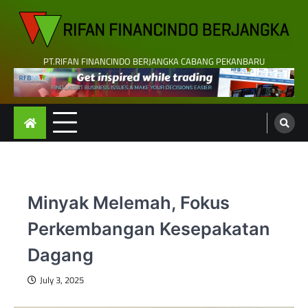
Skip
to
content
PT.RIFAN FINANCINDO BERJANGKA CABANG PEKANBARU
Minyak Melemah, Fokus
Perkembangan Kesepakatan
Dagang
July 3, 2025