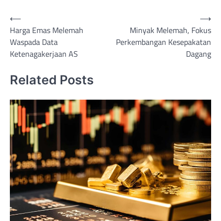
Post
⟵
⟶
Harga Emas Melemah
Minyak Melemah, Fokus
navigation
Waspada Data
Perkembangan Kesepakatan
Ketenagakerjaan AS
Dagang
Related Posts