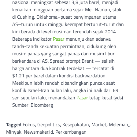
nasional meningkat sebesar 3,8 juta barel, menjadi
kenaikan mingguan pertama sejak Mei. Namun, stok
di Cushing, Oklahoma–pusat penyimpanan utama
AS–turun untuk minggu keempat berturut-turut dan
kini berada di level musiman terendah sejak 2014.
Beberapa indikator
Pasar
menunjukkan adanya
tanda-tanda kekuatan permintaan, didukung oleh
musim panas yang sangat panas dan musim libur
berkendara di AS. Spread prompt Brent — selisih
harga antara dua kontrak terdekat — tercatat di
$1,21 per barel dalam kondisi backwardation.
Meskipun lebih rendah dibandingkan puncak saat
konflik Israel-Iran bulan lalu, angka ini naik dari 69
sen sebulan lalu, menandakan
Pasar
tetap ketat.(yds)
Sumber: Bloomberg
Tagged
Fokus
,
Geopolitics
,
Kesepakatan
,
Market
,
Melemah,
,
Minyak
,
Newsmaker.id
,
Perkembangan