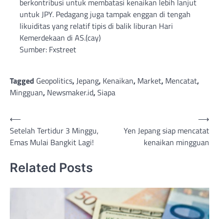
berkontribusi untuk membatasi kenaikan lebih lanjut
untuk JPY. Pedagang juga tampak enggan di tengah
likuiditas yang relatif tipis di balik liburan Hari
Kemerdekaan di AS.(cay)
Sumber: Fxstreet
Tagged
Geopolitics
,
Jepang
,
Kenaikan
,
Market
,
Mencatat
,
Mingguan
,
Newsmaker.id
,
Siapa
Post
⟵
⟶
Setelah Tertidur 3 Minggu,
Yen Jepang siap mencatat
navigation
Emas Mulai Bangkit Lagi!
kenaikan mingguan
Related Posts