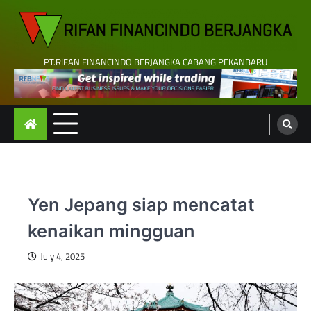
Skip
to
content
PT.RIFAN FINANCINDO BERJANGKA CABANG PEKANBARU
Yen Jepang siap mencatat
kenaikan mingguan
July 4, 2025