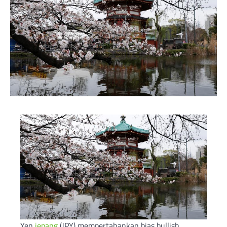
Yen
jepang
(JPY) mempertahankan bias bullish