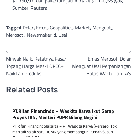
$1.350,97, dan palladium jatuh 3% ke $1.100,65.(yds)
Sumber: Reuters
Tagged
Dolar
,
Emas
,
Geopolitics
,
Market
,
Menguat,
,
Merosot,
,
Newsmaker.id
,
Usai
Post
⟵
⟶
Minyak Naik, Ketatnya Pasar
Emas Merosot, Dolar
navigation
Topang Harga Meski OPEC+
Menguat Usai Perpanjangan
Naikkan Produksi
Batas Waktu Tarif AS
Related Posts
PT.Rifan Financindo – Waskita Karya Ikut Garap
Proyek IKN, Menteri PUPR Bilang Begini
PT.Rifan FinancindoJakarta – PT Waskita Karya (Persero) Tbk
menjadi salah satu BUMN yang membangun Rumah Susun