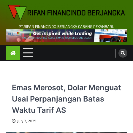
Skip
to
content
PT.RIFAN FINANCINDO BERJANGKA CABANG PEKANBARU
Emas Merosot, Dolar Menguat
Usai Perpanjangan Batas
Waktu Tarif AS
July 7, 2025