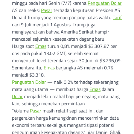
minggu pada hari Senin (7/7) karena
Penguatan
Dolar
AS dan reaksi
Pasar
terhadap keputusan Presiden AS
Donald Trump yang memperpanjang batas waktu
Tarif
dari 9 Juli menjadi 1 Agustus. Trump juga
mengisyaratkan bahwa Amerika Serikat hampir
mencapai sejumlah kesepakatan dagang baru.
Harga spot
Emas
turun 0,8% menjadi $3.307,87 per
ons pada pukul 13.02 GMT, setelah sempat
menyentuh level terendah sejak 30 Juni di $3.296,09.
Sementara itu,
Emas
berjangka AS melemah 0,7%
menjadi $3.318.
Penguatan
Dolar
— naik 0,2% terhadap sekeranjang
mata uang utama — membuat harga
Emas
dalam
Dolar
menjadi lebih mahal bagi pemegang mata uang
lain, sehingga menekan permintaan.
“Volume
Pasar
masih relatif sepi saat ini, dan
pergerakan harga kemungkinan mencerminkan data
ekonomi terbaru sekaligus mengantisipasi potensi
pengumuman kesepakatan dagang,” ujar Daniel Ghali,