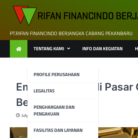
Skip
to
content
PT.RIFAN FINANCINDO BERJANGKA CABANG PEKANBARU
TENTANG KAMI
INFO DAN KEGIATAN
H
PROFILE PERUSAHAAN
Emas Tertekan di Pasar
LEGALITAS
Berhenti
PENGHARGAAN DAN
PENGAKUAN
July 9, 2025
FASILITAS DAN LAYANAN