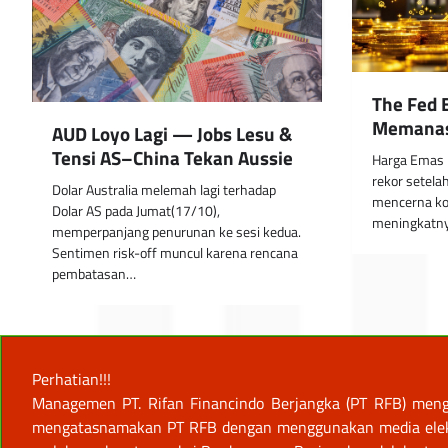
The Fed 
Memanas 
AUD Loyo Lagi — Jobs Lesu &
Tensi AS–China Tekan Aussie
Harga Emas 
rekor setelah
Dolar Australia melemah lagi terhadap
mencerna ko
Dolar AS pada Jumat(17/10),
meningkatn
memperpanjang penurunan ke sesi kedua.
Sentimen risk-off muncul karena rencana
pembatasan…
Perhatian!!!
Managemen PT. Rifan Financindo Berjangka (PT RFB) meng
mengatasnamakan PT RFB dengan menggunakan media elektro