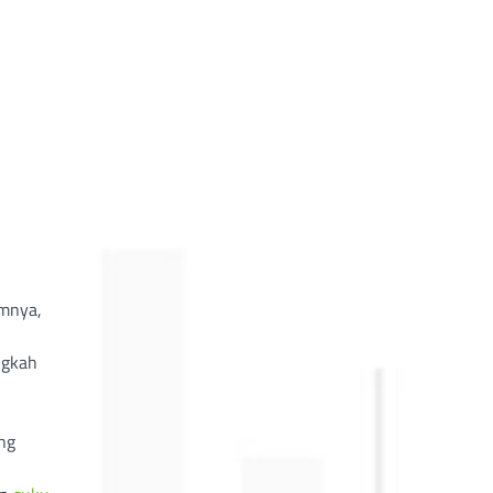
umnya,
ngkah
ang