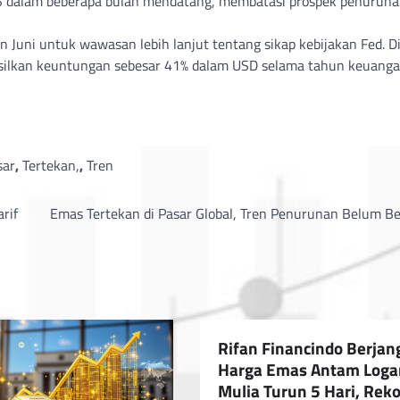
AS dalam beberapa bulan mendatang, membatasi prospek penurun
n Juni untuk wawasan lebih lanjut tentang sikap kebijakan Fed. D
lkan keuntungan sebesar 41% dalam USD selama tahun keuang
sar
,
Tertekan,
,
Tren
rif
Emas Tertekan di Pasar Global, Tren Penurunan Belum Be
Rifan Financindo Berjan
Harga Emas Antam Log
Mulia Turun 5 Hari, Reko