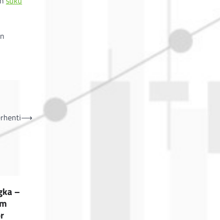
an
suku
i
an
rhenti
⟶
gka –
am
r