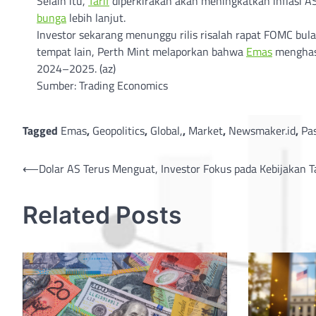
Selain itu,
Tarif
diperkirakan akan meningkatkan inflasi 
bunga
lebih lanjut.
Investor sekarang menunggu rilis risalah rapat FOMC bula
tempat lain, Perth Mint melaporkan bahwa
Emas
menghasi
2024–2025. (az)
Sumber: Trading Economics
Tagged
Emas
,
Geopolitics
,
Global,
,
Market
,
Newsmaker.id
,
Pa
Post
⟵
Dolar AS Terus Menguat, Investor Fokus pada Kebijakan Ta
navigation
Related Posts