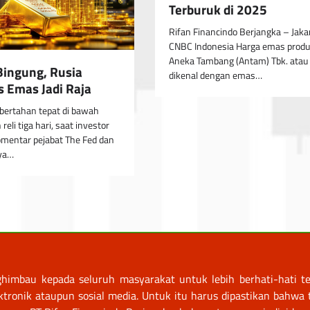
Terburuk di 2025
Rifan Financindo Berjangka – Jakar
CNBC Indonesia Harga emas produ
Aneka Tambang (Antam) Tbk. atau
Bingung, Rusia
dikenal dengan emas…
Emas Jadi Raja
bertahan tepat di bawah
 reli tiga hari, saat investor
mentar pejabat The Fed dan
ya…
himbau kepada seluruh masyarakat untuk lebih berhati-hati te
nik ataupun sosial media. Untuk itu harus dipastikan bahwa tr