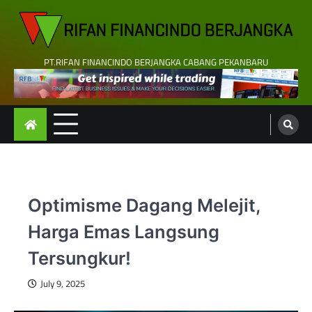
Skip
to
content
PT.RIFAN FINANCINDO BERJANGKA CABANG PEKANBARU
Optimisme Dagang Melejit,
Harga Emas Langsung
Tersungkur!
July 9, 2025