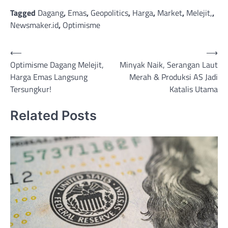
Tagged
Dagang
,
Emas
,
Geopolitics
,
Harga
,
Market
,
Melejit,
,
Newsmaker.id
,
Optimisme
Post
⟵
⟶
Optimisme Dagang Melejit,
Minyak Naik, Serangan Laut
navigation
Harga Emas Langsung
Merah & Produksi AS Jadi
Tersungkur!
Katalis Utama
Related Posts