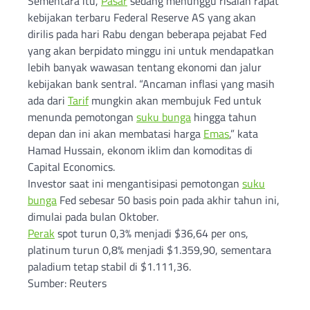
Sementara itu,
Pasar
sedang menunggu risalah rapat
kebijakan terbaru Federal Reserve AS yang akan
dirilis pada hari Rabu dengan beberapa pejabat Fed
yang akan berpidato minggu ini untuk mendapatkan
lebih banyak wawasan tentang ekonomi dan jalur
kebijakan bank sentral. “Ancaman inflasi yang masih
ada dari
Tarif
mungkin akan membujuk Fed untuk
menunda pemotongan
suku bunga
hingga tahun
depan dan ini akan membatasi harga
Emas
,” kata
Hamad Hussain, ekonom iklim dan komoditas di
Capital Economics.
Investor saat ini mengantisipasi pemotongan
suku
bunga
Fed sebesar 50 basis poin pada akhir tahun ini,
dimulai pada bulan Oktober.
Perak
spot turun 0,3% menjadi $36,64 per ons,
platinum turun 0,8% menjadi $1.359,90, sementara
paladium tetap stabil di $1.111,36.
Sumber: Reuters