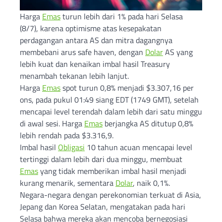
Harga
Emas
turun lebih dari 1% pada hari Selasa
(8/7), karena optimisme atas kesepakatan
perdagangan antara AS dan mitra dagangnya
membebani arus safe haven, dengan
Dolar
AS yang
lebih kuat dan kenaikan imbal hasil Treasury
menambah tekanan lebih lanjut.
Harga
Emas
spot turun 0,8% menjadi $3.307,16 per
ons, pada pukul 01:49 siang EDT (1749 GMT), setelah
mencapai level terendah dalam lebih dari satu minggu
di awal sesi. Harga
Emas
berjangka AS ditutup 0,8%
lebih rendah pada $3.316,9.
Imbal hasil
Obligasi
10 tahun acuan mencapai level
tertinggi dalam lebih dari dua minggu, membuat
Emas
yang tidak memberikan imbal hasil menjadi
kurang menarik, sementara
Dolar
, naik 0,1%.
Negara-negara dengan perekonomian terkuat di Asia,
Jepang dan Korea Selatan, mengatakan pada hari
Selasa bahwa mereka akan mencoba bernegosiasi