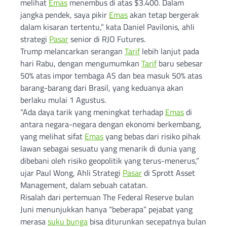
melihat
Emas
menembus di atas $3.400. Dalam
jangka pendek, saya pikir
Emas
akan tetap bergerak
dalam kisaran tertentu,” kata Daniel Pavilonis, ahli
strategi
Pasar
senior di RJO Futures.
Trump melancarkan serangan
Tarif
lebih lanjut pada
hari Rabu, dengan mengumumkan
Tarif
baru sebesar
50% atas impor tembaga AS dan bea masuk 50% atas
barang-barang dari Brasil, yang keduanya akan
berlaku mulai 1 Agustus.
“Ada daya tarik yang meningkat terhadap
Emas
di
antara negara-negara dengan ekonomi berkembang,
yang melihat sifat
Emas
yang bebas dari risiko pihak
lawan sebagai sesuatu yang menarik di dunia yang
dibebani oleh risiko geopolitik yang terus-menerus,”
ujar Paul Wong, Ahli Strategi
Pasar
di Sprott Asset
Management, dalam sebuah catatan.
Risalah dari pertemuan The Federal Reserve bulan
Juni menunjukkan hanya “beberapa” pejabat yang
merasa
suku bunga
bisa diturunkan secepatnya bulan