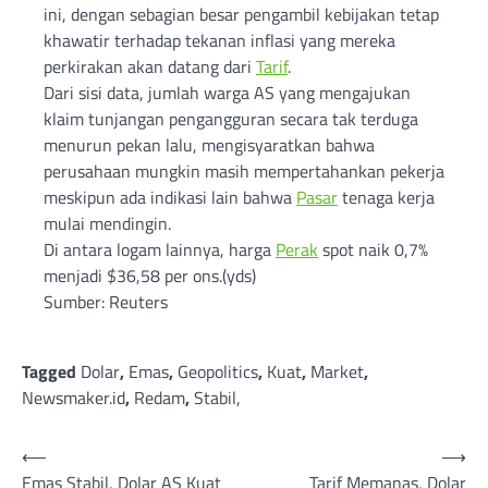
ini, dengan sebagian besar pengambil kebijakan tetap
khawatir terhadap tekanan inflasi yang mereka
perkirakan akan datang dari
Tarif
.
Dari sisi data, jumlah warga AS yang mengajukan
klaim tunjangan pengangguran secara tak terduga
menurun pekan lalu, mengisyaratkan bahwa
perusahaan mungkin masih mempertahankan pekerja
meskipun ada indikasi lain bahwa
Pasar
tenaga kerja
mulai mendingin.
Di antara logam lainnya, harga
Perak
spot naik 0,7%
menjadi $36,58 per ons.(yds)
Sumber: Reuters
Tagged
Dolar
,
Emas
,
Geopolitics
,
Kuat
,
Market
,
Newsmaker.id
,
Redam
,
Stabil,
Post
⟵
⟶
Emas Stabil, Dolar AS Kuat
Tarif Memanas, Dolar