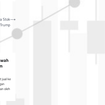
a Stok
⟶
 Trump
awah
um
jual ke
gan
kan oleh