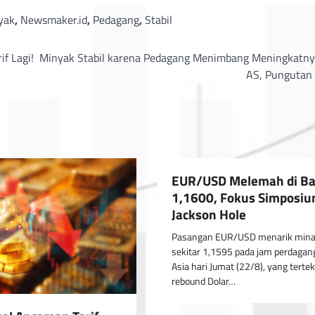
yak
,
Newsmaker.id
,
Pedagang
,
Stabil
f Lagi!
Minyak Stabil karena Pedagang Menimbang Meningkatny
AS, Pungutan
EUR/USD Melemah di B
1,1600, Fokus Simposi
Jackson Hole
Pasangan EUR/USD menarik minat 
sekitar 1,1595 pada jam perdagan
Asia hari Jumat (22/8), yang terte
rebound Dolar…