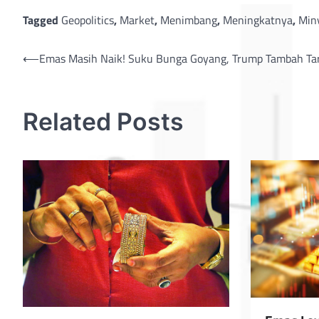
Tagged
Geopolitics
,
Market
,
Menimbang
,
Meningkatnya
,
Min
Post
⟵
Emas Masih Naik! Suku Bunga Goyang, Trump Tambah Tari
navigation
Related Posts