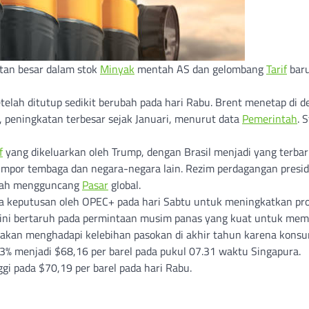
tan besar dalam stok
Minyak
mentah AS dan gelombang
Tarif
baru
etelah ditutup sedikit berubah pada hari Rabu. Brent menetap di d
u, peningkatan terbesar sejak Januari, menurut data
Pemerintah
. 
f
yang dikeluarkan oleh Trump, dengan Brasil menjadi yang terba
impor tembaga dan negara-negara lain. Rezim perdagangan presi
telah mengguncang
Pasar
global.
ada keputusan oleh OPEC+ pada hari Sabtu untuk meningkatkan pr
k ini bertaruh pada permintaan musim panas yang kuat untuk me
akan menghadapi kelebihan pasokan di akhir tahun karena konsu
% menjadi $68,16 per barel pada pukul 07.31 waktu Singapura.
gi pada $70,19 per barel pada hari Rabu.