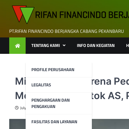
Skip
to
content
PT.RIFAN FINANCINDO BERJANGKA CABANG PEKANBARU
TENTANG KAMI
INFO DAN KEGIATAN
H
PROFILE PERUSAHAAN
Minyak Stabil karena 
LEGALITAS
Meningkatnya Stok AS,
PENGHARGAAN DAN
PENGAKUAN
July 10, 2025
FASILITAS DAN LAYANAN