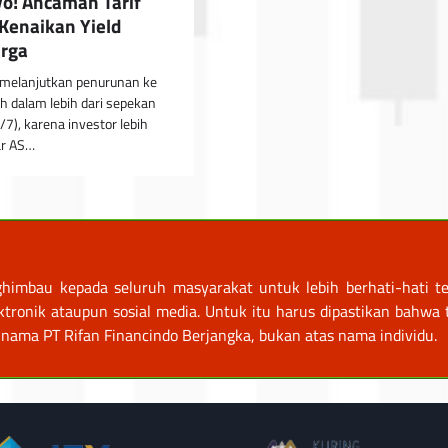
o! Ancaman Tarif
Kenaikan Yield
rga
melanjutkan penurunan ke
ah dalam lebih dari sepekan
/7), karena investor lebih
ar AS…
himbau kepada seluruh masyarakat untuk lebih berhati-hati te
nik ataupun sosial media. Untuk itu harus dipastikan bahwa tr
nama PT Rifan Financindo Berjangka, bukan atas nama individu.