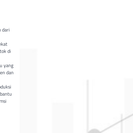
 dari
ekat
Stok di
ru yang
den dan
oduksi
mbantu
msi