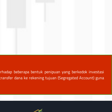
rhadap beberapa bentuk penipuan yang berkedok investasi
ansfer dana ke rekening tujuan (Segregated Account) guna