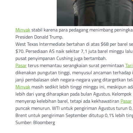
Minyak
stabil karena para pedagang menimbang peningka
Presiden Donald Trump.
West Texas Intermediate bertahan di atas $68 per barel s
$70. Persediaan AS naik sekitar 7,1 juta barel minggu lal
pusat penyimpanan Cushing juga bertambah.
Pasar
terus memantau serangkaian surat permintaan
Tari
dikenakan pungutan tinggi, menyusul ancaman terhadap 
janji pembalasan oleh negara-negara yang ditargetkan 
Minyak
masih sedikit lebih tinggi minggu ini, meskipun 
lebih dari yang diharapkan pada bulan Agustus. Kelompo
menyerap kelebihan barel, tetapi ada kekhawatiran
Pasar
puncak menurun. WTI untuk pengiriman Agustus turun 0,3
Brent untuk pengiriman September ditutup 0,1% lebih ting
Sumber: Bloomberg