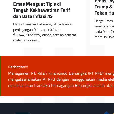
Emas Loy
Emas Menguat Tipis di
Trump & 
Tengah Kekhawatiran Tarif
Tekan Ha
dan Data Inflasi AS
Harga Emas 
Harga Emas sedikit menguat pada awal
level terend
perdagangan Rabu, naik 0,2% ke
pada Rabu (9
$3.344,70 per troy ounce, setelah sempat
memilih Dol
melemah di sesi…
Perhatian!!!
Managemen PT. Rifan Financindo Berjangka (PT RFB) meng
mengatasnamakan PT RFB dengan menggunakan media elektro
melaksanakan transaksi Perdagangan Berjangka adalah atas 