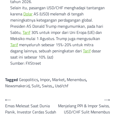
tahun 2026.
Selain itu, pasangan USD/CHF menghadapi tantangan
karena
Dolar
AS (USD) melemah di tengah
meningkatnya ketegangan perdagangan global.
Presiden AS Donald Trump mengumumkan, pada hari
Sabtu,
Tarif
30% untuk impor dari Uni Eropa (UE) dan
Meksiko mulai 1 Agustus. Trump juga mengusulkan
Tarif
menyeluruh sebesar 15%-20% untuk mitra
dagang lainnya, sebuah peningkatan dari
Tarif
dasar
saat ini sebesar 10%. (az)
Sumber: FXStreet
Tagged
Geopolitics
,
Impor
,
Market
,
Menembus
,
Newsmaker.id
,
Sulit
,
Swiss,
,
Usd/chf
Post
⟵
⟶
Emas Melesat Saat Dunia
Menjelang PPI & Impor Swiss,
navigation
Panik, Investor Cerdas Sudah
USD/CHF Sulit Menembus