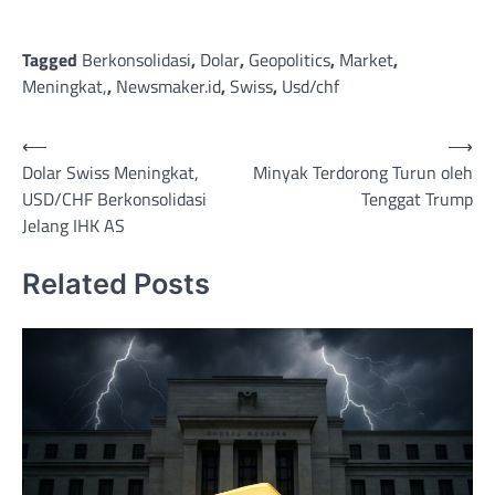
Tagged
Berkonsolidasi
,
Dolar
,
Geopolitics
,
Market
,
Meningkat,
,
Newsmaker.id
,
Swiss
,
Usd/chf
Post
⟵
⟶
Dolar Swiss Meningkat,
Minyak Terdorong Turun oleh
navigation
USD/CHF Berkonsolidasi
Tenggat Trump
Jelang IHK AS
Related Posts