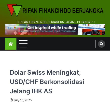
Skip
to
content
PT.RIFAN FINANCINDO BERJANGKA CABANG PEKANBARU
Dolar Swiss Meningkat,
USD/CHF Berkonsolidasi
Jelang IHK AS
July 15, 2025