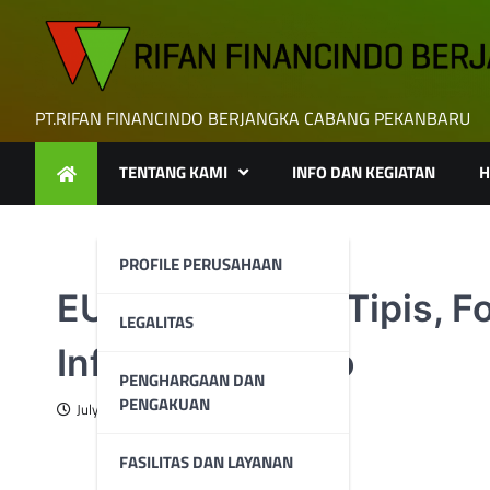
Skip
to
content
PT.RIFAN FINANCINDO BERJANGKA CABANG PEKANBARU
TENTANG KAMI
INFO DAN KEGIATAN
H
PROFILE PERUSAHAAN
EUR/USD Turun Tipis, Fo
LEGALITAS
Inflasi Zona Euro
PENGHARGAAN DAN
PENGAKUAN
July 17, 2025
FASILITAS DAN LAYANAN