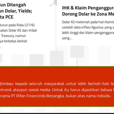
un Ditengah
IHK & Klaim Penganggu
 Dolar, Yields;
Dorong Dolar ke Zona M
ta PCE
Dolar AS melemah pada hari Kamis
turun pada Rabu (27/6)
setelah data inflasi Agustus yang s
uatan Dolar AS dan imbal
lebih tinggi dan klaim penganggur
si Treasury, namun
yang…
a terbatas berkat
…
himbau kepada seluruh masyarakat untuk lebih berhati-hati te
nik ataupun sosial media. Untuk itu harus dipastikan bahwa tr
nama PT Rifan Financindo Berjangka, bukan atas nama individu.