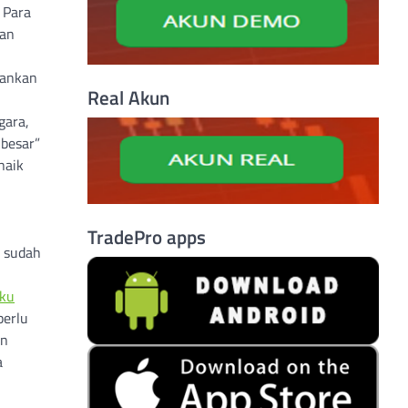
 Para
kan
hankan
Real Akun
gara,
besar”
naik
TradePro apps
 sudah
ku
perlu
an
a