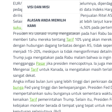
EUR/USD mencoba bangkit dari sesi sebelumnya, diperdaga
VISI DAN MISI
pedagang kemungkinan akan mengamati data Indeks Harg
dirilis nanti. Fokus akan beralih ke data Penjualan Ritel A
ALASAN ANDA MEMILIH
Selain itu,
Dolar
AS (USD) dapat menguat lebih lanjut ka
KAMI
suku bunga
acuannya di kisaran 4,25%-4,50% pada pertem
Presiden AS Donald Trump mengatakan pada hari Rabu bah
memberi tahu mereka tentang
Tarif
10% yang akan mereka
dengan hubungan dagang terbatas dengan AS, tidak sepert
menjadi 15-20%, meskipun ia tidak mengonfirmasi detailn
Trump juga mengatakan pada Rabu malam bahwa ia ingin K
mengganggu
Pasar
jika presiden mencopotnya. Ia juga 
Mengenai
Tarif
untuk Kanada, ia mengatakan masih terla
sangat dekat.
Angka inflasi bulan Juni yang lebih tinggi dari perkiraa
bunga
Fed yang tinggi dan berkepanjangan. Presiden Fed 
mempertahankan suku bunganya untuk sementara waktu 
kenaikan
Tarif
pemerintahan Trump. Selain itu, Presiden
kebijakan moneter berada di tempat yang tepat untuk
keputusan selanjutnya. (Arl)