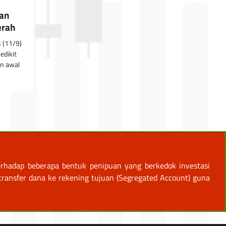
ran
erah
 (11/9)
edikit
an awal
rhadap beberapa bentuk penipuan yang berkedok investasi
ansfer dana ke rekening tujuan (Segregated Account) guna