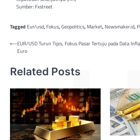
Sumber: Fxstreet
Tagged
Eur/usd
,
Fokus
,
Geopolitics
,
Market
,
Newsmaker.id
,
P
Post
⟵
EUR/USD Turun Tipis, Fokus Pasar Tertuju pada Data Infla
Euro
navigation
Related Posts