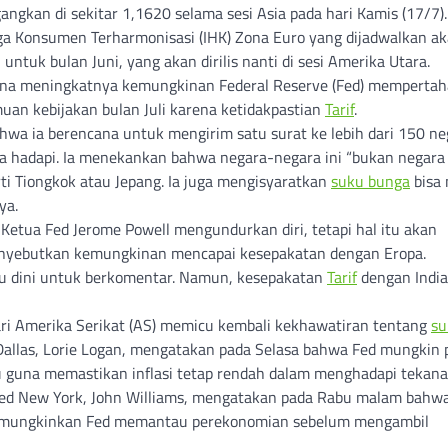
ngkan di sekitar 1,1620 selama sesi Asia pada hari Kamis (17/7).
a Konsumen Terharmonisasi (IHK) Zona Euro yang dijadwalkan a
S untuk bulan Juni, yang akan dirilis nanti di sesi Amerika Utara.
rena meningkatnya kemungkinan Federal Reserve (Fed) memperta
uan kebijakan bulan Juli karena ketidakpastian
Tarif
.
wa ia berencana untuk mengirim satu surat ke lebih dari 150 ne
 hadapi. Ia menekankan bahwa negara-negara ini “bukan negara 
i Tiongkok atau Jepang. Ia juga mengisyaratkan
suku bunga
bisa 
ya.
etua Fed Jerome Powell mengundurkan diri, tetapi hal itu akan
menyebutkan kemungkinan mencapai kesepakatan dengan Eropa.
lu dini untuk berkomentar. Namun, kesepakatan
Tarif
dengan India
n dari Amerika Serikat (AS) memicu kembali kekhawatiran tentang
su
Dallas, Lorie Logan, mengatakan pada Selasa bahwa Fed mungkin 
guna memastikan inflasi tetap rendah dalam menghadapi tekan
 Fed New York, John Williams, mengatakan pada Rabu malam bahw
 memungkinkan Fed memantau perekonomian sebelum mengambil