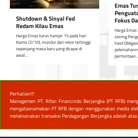
Emas Tur
Penguatan
Shutdown & Sinyal Fed
Fokus Da
Redam Kilau Emas
Harga Emas 
Harga Emas turun hampir 1% pada hari
seiring Peng
Kamis (2/10), mundur dari rekor tertinggi
hasil Obliga
sepanjang masa baru yang dicapai di
pelemahanny
awal…
permintaan
Perhatian!!!
Managemen PT. Rifan Financindo Berjangka (PT RFB) meng
mengatasnamakan PT RFB dengan menggunakan media elektro
melaksanakan transaksi Perdagangan Berjangka adalah atas 