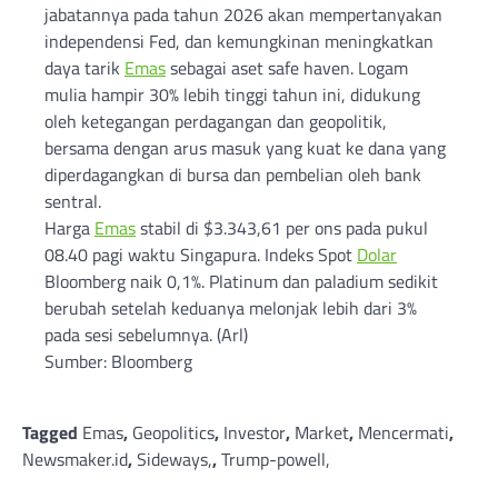
jabatannya pada tahun 2026 akan mempertanyakan
independensi Fed, dan kemungkinan meningkatkan
daya tarik
Emas
sebagai aset safe haven. Logam
mulia hampir 30% lebih tinggi tahun ini, didukung
oleh ketegangan perdagangan dan geopolitik,
bersama dengan arus masuk yang kuat ke dana yang
diperdagangkan di bursa dan pembelian oleh bank
sentral.
Harga
Emas
stabil di $3.343,61 per ons pada pukul
08.40 pagi waktu Singapura. Indeks Spot
Dolar
Bloomberg naik 0,1%. Platinum dan paladium sedikit
berubah setelah keduanya melonjak lebih dari 3%
pada sesi sebelumnya. (Arl)
Sumber: Bloomberg
Tagged
Emas
,
Geopolitics
,
Investor
,
Market
,
Mencermati
,
Newsmaker.id
,
Sideways,
,
Trump-powell,