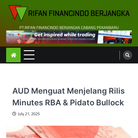
Skip
to
content
PT.RIFAN FINANCINDO BERJANGKA CABANG PEKANBARU
AUD Menguat Menjelang Rilis
Minutes RBA & Pidato Bullock
July 21, 2025