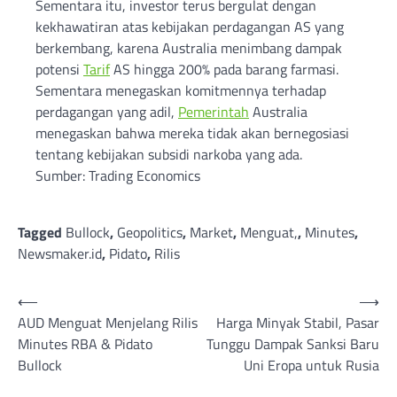
Sementara itu, investor terus bergulat dengan
kekhawatiran atas kebijakan perdagangan AS yang
berkembang, karena Australia menimbang dampak
potensi
Tarif
AS hingga 200% pada barang farmasi.
Sementara menegaskan komitmennya terhadap
perdagangan yang adil,
Pemerintah
Australia
menegaskan bahwa mereka tidak akan bernegosiasi
tentang kebijakan subsidi narkoba yang ada.
Sumber: Trading Economics
Tagged
Bullock
,
Geopolitics
,
Market
,
Menguat,
,
Minutes
,
Newsmaker.id
,
Pidato
,
Rilis
Post
⟵
⟶
AUD Menguat Menjelang Rilis
Harga Minyak Stabil, Pasar
navigation
Minutes RBA & Pidato
Tunggu Dampak Sanksi Baru
Bullock
Uni Eropa untuk Rusia