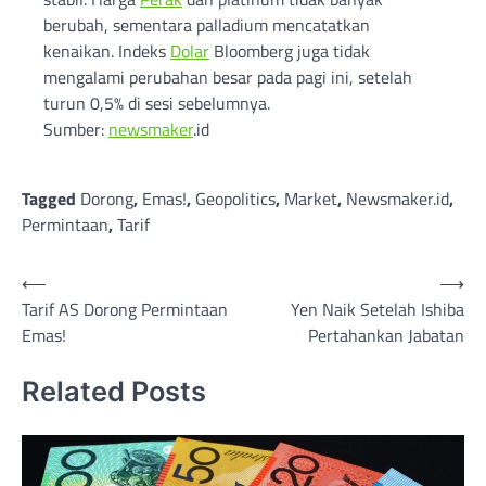
berubah, sementara palladium mencatatkan
kenaikan. Indeks
Dolar
Bloomberg juga tidak
mengalami perubahan besar pada pagi ini, setelah
turun 0,5% di sesi sebelumnya.
Sumber:
newsmaker
.id
Tagged
Dorong
,
Emas!
,
Geopolitics
,
Market
,
Newsmaker.id
,
Permintaan
,
Tarif
Post
⟵
⟶
Tarif AS Dorong Permintaan
Yen Naik Setelah Ishiba
navigation
Emas!
Pertahankan Jabatan
Related Posts