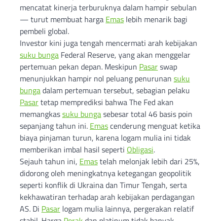
mencatat kinerja terburuknya dalam hampir sebulan
— turut membuat harga
Emas
lebih menarik bagi
pembeli global.
Investor kini juga tengah mencermati arah kebijakan
suku bunga
Federal Reserve, yang akan menggelar
pertemuan pekan depan. Meskipun
Pasar
swap
menunjukkan hampir nol peluang penurunan
suku
bunga
dalam pertemuan tersebut, sebagian pelaku
Pasar
tetap memprediksi bahwa The Fed akan
memangkas
suku bunga
sebesar total 46 basis poin
sepanjang tahun ini.
Emas
cenderung menguat ketika
biaya pinjaman turun, karena logam mulia ini tidak
memberikan imbal hasil seperti
Obligasi
.
Sejauh tahun ini,
Emas
telah melonjak lebih dari 25%,
didorong oleh meningkatnya ketegangan geopolitik
seperti konflik di Ukraina dan Timur Tengah, serta
kekhawatiran terhadap arah kebijakan perdagangan
AS. Di
Pasar
logam mulia lainnya, pergerakan relatif
stabil. Harga
Perak
dan platinum tidak banyak