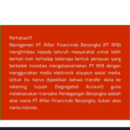
Perhatian!!!
Managemen PT. Rifan Financindo Berjangka (PT RFB)
menghimbau kepada seluruh masyarakat untuk lebih
berhati-hati terhadap beberapa bentuk penipuan yang
berkedok investasi mengatasnamakan PT RFB dengan
menggunakan media elektronik ataupun sosial media.
Untuk itu harus dipastikan bahwa transfer dana ke
rekening tujuan (Segregated Account) guna
melaksanakan transaksi Perdagangan Berjangka adalah
atas nama PT Rifan Financindo Berjangka, bukan atas
nama individu.