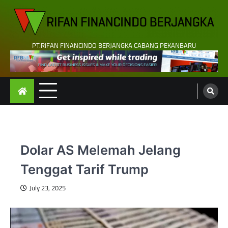
Skip
to
content
PT.RIFAN FINANCINDO BERJANGKA CABANG PEKANBARU
Dolar AS Melemah Jelang
Tenggat Tarif Trump
July 23, 2025