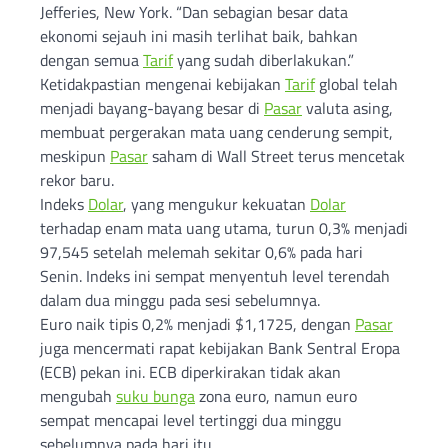
Jefferies, New York. “Dan sebagian besar data
ekonomi sejauh ini masih terlihat baik, bahkan
dengan semua
Tarif
yang sudah diberlakukan.”
Ketidakpastian mengenai kebijakan
Tarif
global telah
menjadi bayang-bayang besar di
Pasar
valuta asing,
membuat pergerakan mata uang cenderung sempit,
meskipun
Pasar
saham di Wall Street terus mencetak
rekor baru.
Indeks
Dolar
, yang mengukur kekuatan
Dolar
terhadap enam mata uang utama, turun 0,3% menjadi
97,545 setelah melemah sekitar 0,6% pada hari
Senin. Indeks ini sempat menyentuh level terendah
dalam dua minggu pada sesi sebelumnya.
Euro naik tipis 0,2% menjadi $1,1725, dengan
Pasar
juga mencermati rapat kebijakan Bank Sentral Eropa
(ECB) pekan ini. ECB diperkirakan tidak akan
mengubah
suku bunga
zona euro, namun euro
sempat mencapai level tertinggi dua minggu
sebelumnya pada hari itu.