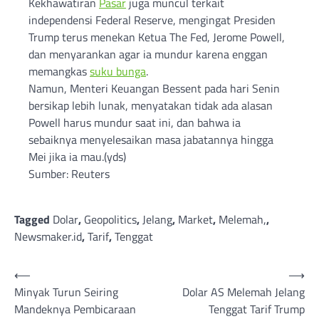
Kekhawatiran
Pasar
juga muncul terkait
independensi Federal Reserve, mengingat Presiden
Trump terus menekan Ketua The Fed, Jerome Powell,
dan menyarankan agar ia mundur karena enggan
memangkas
suku bunga
.
Namun, Menteri Keuangan Bessent pada hari Senin
bersikap lebih lunak, menyatakan tidak ada alasan
Powell harus mundur saat ini, dan bahwa ia
sebaiknya menyelesaikan masa jabatannya hingga
Mei jika ia mau.(yds)
Sumber: Reuters
Tagged
Dolar
,
Geopolitics
,
Jelang
,
Market
,
Melemah,
,
Newsmaker.id
,
Tarif
,
Tenggat
Post
⟵
⟶
Minyak Turun Seiring
Dolar AS Melemah Jelang
navigation
Mandeknya Pembicaraan
Tenggat Tarif Trump