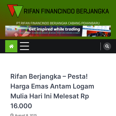
Skip
to
content
PT.RIFAN FINANCINDO BERJANGKA CABANG PEKANBARU
Rifan Berjangka – Pesta!
Harga Emas Antam Logam
Mulia Hari Ini Melesat Rp
16.000
August 8, 2025