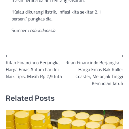
masih berada dalam rentang sasaran.
“Kalau dikurangi listrik, inflasi kita sekitar 2,1
persen,” pungkas dia.
Sumber :
cnbcindonesia
Post
⟵
⟶
Rifan Financindo Berjangka –
Rifan Financindo Berjangka –
navigation
Harga Emas Antam hari Ini
Harga Emas Bak Roller
Naik Tipis, Masih Rp 2,9 Juta
Coaster, Melonjak Tinggi
Kemudian Jatuh
Related Posts