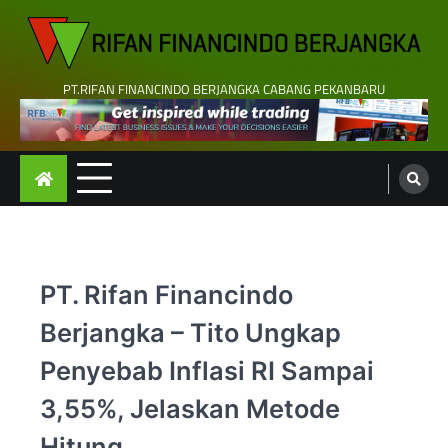
Skip
to
content
PT.RIFAN FINANCINDO BERJANGKA CABANG PEKANBARU
PT. Rifan Financindo
Berjangka – Tito Ungkap
Penyebab Inflasi RI Sampai
3,55%, Jelaskan Metode
Hitung