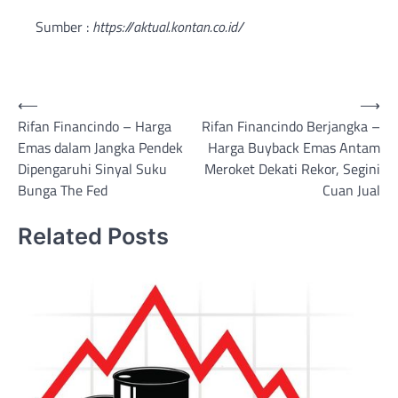
Sumber :
https://aktual.kontan.co.id/
Post
⟵
⟶
Rifan Financindo – Harga
Rifan Financindo Berjangka –
navigation
Emas dalam Jangka Pendek
Harga Buyback Emas Antam
Dipengaruhi Sinyal Suku
Meroket Dekati Rekor, Segini
Bunga The Fed
Cuan Jual
Related Posts