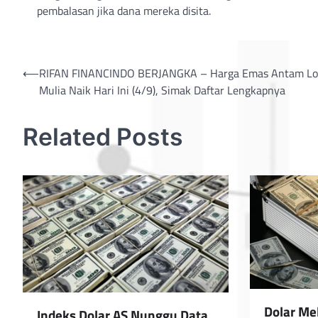
pembalasan jika dana mereka disita.
Post
⟵
RIFAN FINANCINDO BERJANGKA – Harga Emas Antam L
Mulia Naik Hari Ini (4/9), Simak Daftar Lengkapnya
navigation
Related Posts
Dolar Me
Indeks Dolar AS Nunggu Data