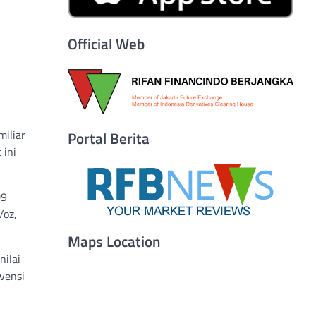
Official Web
miliar
Portal Berita
 ini
D9
/oz,
Maps Location
nilai
vensi