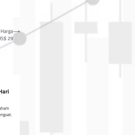
 Harga
⟶
US$ 29
Hari
Saham
enguat.