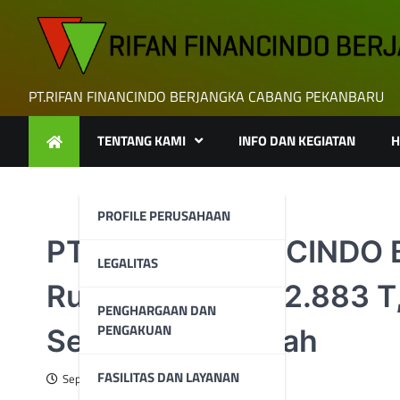
Skip
to
content
PT.RIFAN FINANCINDO BERJANGKA CABANG PEKANBARU
TENTANG KAMI
INFO DAN KEGIATAN
H
PROFILE PERUSAHAAN
PT. RIFAN FINANCINDO
LEGALITAS
Rusia Hampir Rp2.883 T,
PENGHARGAAN DAN
PENGAKUAN
Sepanjang Sejarah
FASILITAS DAN LAYANAN
September 9, 2024