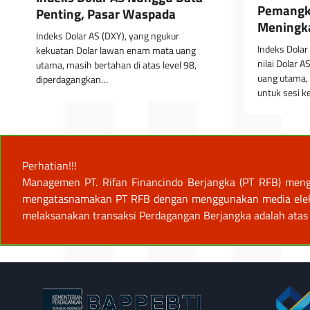
Pemangk
Penting, Pasar Waspada
Meningk
Indeks Dolar AS (DXY), yang ngukur
Indeks Dolar
kekuatan Dolar lawan enam mata uang
nilai Dolar 
utama, masih bertahan di atas level 98,
uang utama,
diperdagangkan…
untuk sesi 
Perhatian!!!
Managemen PT. Rifan Financindo Berjangka (PT RFB) meng
mengatasnamakan PT RFB dengan menggunakan media elektro
melaksanakan transaksi Perdagangan Berjangka adalah atas 