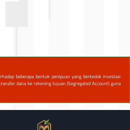
rhadap beberapa bentuk penipuan yang berkedok investasi
ansfer dana ke rekening tujuan (Segregated Account) guna