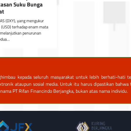
asan Suku Bunga
at
 AS (DXY), yang mengukur
AS (USD) terhadap enam mata
 melanjutkan penurunan
kedua…
himbau kepada seluruh masyarakat untuk lebih berhati-hati te
nik ataupun sosial media. Untuk itu harus dipastikan bahwa tr
nama PT Rifan Financindo Berjangka, bukan atas nama individu.