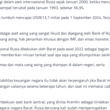
 dalam aset internasional Rusia sejak Januari 2000, ketika menc
 sempat tercatat pada Januari 1993, sebesar 56,9%.
us tumbuh mencapai USD613,7 miliar pada 1 September 2024. Terj
ebagai aset asing yang sangat likuid dan dipegang oleh Bank of Ru
a uang asing, hak penarikan khusus dengan IMF, dan emas moneter.
sional Rusia dibekukan oleh Barat pada awal 2022 sebagai bagian 
m memberikan rincian terkait soal apa saja yang dilumpuhkan sanks
emas dan mata uang asing yang disimpan di dalam negeri, serta
tabilitas keuangan negara itu tidak akan terpengaruh jika Barat 
adangan valasnya selama beberapa tahun, dan saat ini memakai ca
kuan aset bank sentral, yang dinilai Kremlin sebagai tindakan i
 negara-negara Barat. Rusia berulang kali sudah memperingatkan