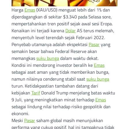
Harga
Emas
(XAU/USD) menguat lebih dari 1% dan
diperdagangkan di sekitar $3.340 pada Selasa sore,
mempertahankan tren positif sejak awal sesi Eropa.
Kenaikan ini terjadi karena
Dolar
AS terus melemah,
menyentuh level terendah sejak Februari 2022.
Penyebab utamanya adalah ekspektasi
Pasar
yang
semakin besar bahwa Federal Reserve akan
memangkas
suku bunga
dalam waktu dekat.
Kondisi ini mendorong investor beralih ke
Emas
sebagai aset aman yang tidak memberikan bunga,
namun nilainya cenderung stabil saat
suku bunga
turun. Ketidakpastian tambahan datang dari
kebijakan
Tarif
Donald Trump menjelang batas waktu
9 Juli, yang meningkatkan minat terhadap
Emas
sebagai lindung nilai terhadap risiko geopolitik dan
ekonomi.
Meski
Pasar
saham global masih menunjukkan
performa yang cukup positif, hal ini tampaknya tidak