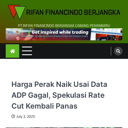
Skip
to
content
PT.RIFAN FINANCINDO BERJANGKA CABANG PEKANBARU
Harga Perak Naik Usai Data
ADP Gagal, Spekulasi Rate
Cut Kembali Panas
July 3, 2025