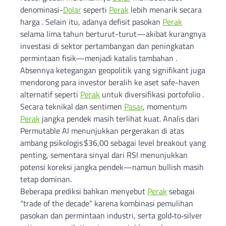
denominasi-
Dolar
seperti
Perak
lebih menarik secara
harga . Selain itu, adanya defisit pasokan
Perak
selama lima tahun berturut-turut—akibat kurangnya
investasi di sektor pertambangan dan peningkatan
permintaan fisik—menjadi katalis tambahan .
Absennya ketegangan geopolitik yang signifikant juga
mendorong para investor beralih ke aset safe-haven
alternatif seperti
Perak
untuk diversifikasi portofolio .
Secara teknikal dan sentimen
Pasar
, momentum
Perak
jangka pendek masih terlihat kuat. Analis dari
Permutable AI menunjukkan pergerakan di atas
ambang psikologis $36,00 sebagai level breakout yang
penting, sementara sinyal dari RSI menunjukkan
potensi koreksi jangka pendek—namun bullish masih
tetap dominan.
Beberapa prediksi bahkan menyebut
Perak
sebagai
“trade of the decade” karena kombinasi pemulihan
pasokan dan permintaan industri, serta gold‑to‑silver