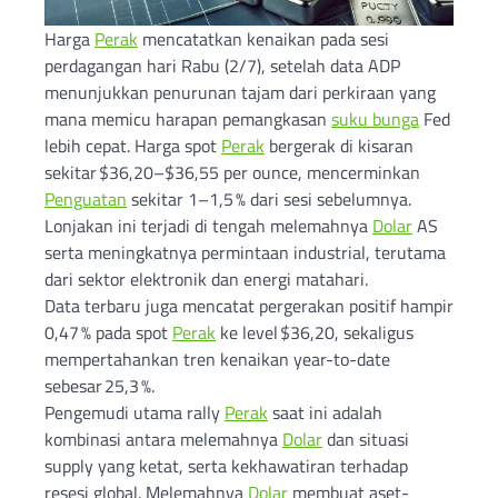
Harga
Perak
mencatatkan kenaikan pada sesi
perdagangan hari Rabu (2/7), setelah data ADP
menunjukkan penurunan tajam dari perkiraan yang
mana memicu harapan pemangkasan
suku bunga
Fed
lebih cepat. Harga spot
Perak
bergerak di kisaran
sekitar $36,20–$36,55 per ounce, mencerminkan
Penguatan
sekitar 1–1,5 % dari sesi sebelumnya.
Lonjakan ini terjadi di tengah melemahnya
Dolar
AS
serta meningkatnya permintaan industrial, terutama
dari sektor elektronik dan energi matahari.
Data terbaru juga mencatat pergerakan positif hampir
0,47 % pada spot
Perak
ke level $36,20, sekaligus
mempertahankan tren kenaikan year-to-date
sebesar 25,3 %.
Pengemudi utama rally
Perak
saat ini adalah
kombinasi antara melemahnya
Dolar
dan situasi
supply yang ketat, serta kekhawatiran terhadap
resesi global. Melemahnya
Dolar
membuat aset-