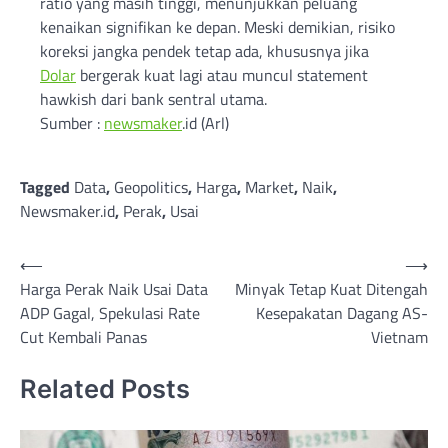
ratio yang masih tinggi, menunjukkan peluang
kenaikan signifikan ke depan. Meski demikian, risiko
koreksi jangka pendek tetap ada, khususnya jika
Dolar
bergerak kuat lagi atau muncul statement
hawkish dari bank sentral utama.
Sumber :
newsmaker
.id (Arl)
Tagged
Data
,
Geopolitics
,
Harga
,
Market
,
Naik
,
Newsmaker.id
,
Perak
,
Usai
Post
⟵
⟶
Harga Perak Naik Usai Data
Minyak Tetap Kuat Ditengah
navigation
ADP Gagal, Spekulasi Rate
Kesepakatan Dagang AS-
Cut Kembali Panas
Vietnam
Related Posts