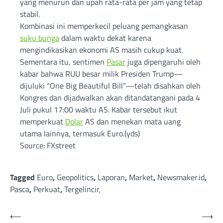
yang menurun dan upah rata-rata per jam yang tetap
stabil.
Kombinasi ini memperkecil peluang pemangkasan
suku bunga
dalam waktu dekat karena
mengindikasikan ekonomi AS masih cukup kuat.
Sementara itu, sentimen
Pasar
juga dipengaruhi oleh
kabar bahwa RUU besar milik Presiden Trump—
dijuluki “One Big Beautiful Bill”—telah disahkan oleh
Kongres dan dijadwalkan akan ditandatangani pada 4
Juli pukul 17:00 waktu AS. Kabar tersebut ikut
memperkuat
Dolar
AS dan menekan mata uang
utama lainnya, termasuk Euro.(yds)
Source: FXstreet
Tagged
Euro
,
Geopolitics
,
Laporan
,
Market
,
Newsmaker.id
,
Pasca
,
Perkuat
,
Tergelincir,
Post
⟵
⟶