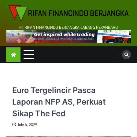
Skip
to
content
PT.RIFAN FINANCINDO BERJANGKA CABANG PEKANBARU
Euro Tergelincir Pasca
Laporan NFP AS, Perkuat
Sikap The Fed
July 4, 2025