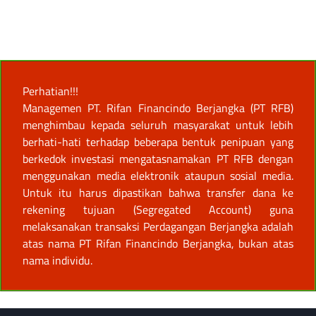
Perhatian!!!
Managemen PT. Rifan Financindo Berjangka (PT RFB)
menghimbau kepada seluruh masyarakat untuk lebih
berhati-hati terhadap beberapa bentuk penipuan yang
berkedok investasi mengatasnamakan PT RFB dengan
menggunakan media elektronik ataupun sosial media.
Untuk itu harus dipastikan bahwa transfer dana ke
rekening tujuan (Segregated Account) guna
melaksanakan transaksi Perdagangan Berjangka adalah
atas nama PT Rifan Financindo Berjangka, bukan atas
nama individu.