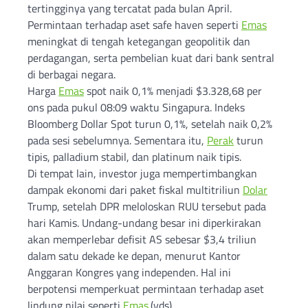
tertingginya yang tercatat pada bulan April.
Permintaan terhadap aset safe haven seperti
Emas
meningkat di tengah ketegangan geopolitik dan
perdagangan, serta pembelian kuat dari bank sentral
di berbagai negara.
Harga
Emas
spot naik 0,1% menjadi $3.328,68 per
ons pada pukul 08:09 waktu Singapura. Indeks
Bloomberg Dollar Spot turun 0,1%, setelah naik 0,2%
pada sesi sebelumnya. Sementara itu,
Perak
turun
tipis, palladium stabil, dan platinum naik tipis.
Di tempat lain, investor juga mempertimbangkan
dampak ekonomi dari paket fiskal multitriliun
Dolar
Trump, setelah DPR meloloskan RUU tersebut pada
hari Kamis. Undang-undang besar ini diperkirakan
akan memperlebar defisit AS sebesar $3,4 triliun
dalam satu dekade ke depan, menurut Kantor
Anggaran Kongres yang independen. Hal ini
berpotensi memperkuat permintaan terhadap aset
lindung nilai seperti
Emas
.(yds)