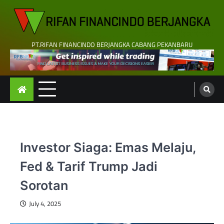
Skip
to
content
PT.RIFAN FINANCINDO BERJANGKA CABANG PEKANBARU
Investor Siaga: Emas Melaju,
Fed & Tarif Trump Jadi
Sorotan
July 4, 2025