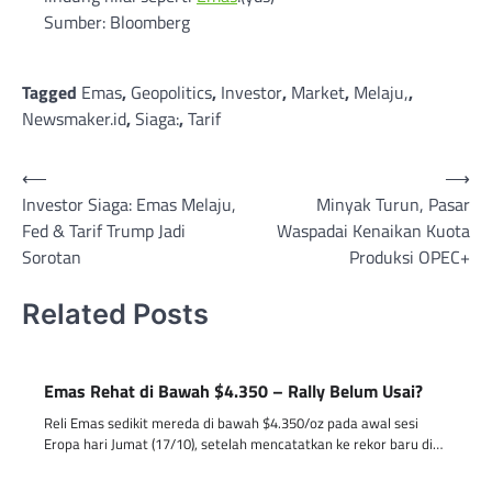
Sumber: Bloomberg
Tagged
Emas
,
Geopolitics
,
Investor
,
Market
,
Melaju,
,
Newsmaker.id
,
Siaga:
,
Tarif
Post
⟵
⟶
Investor Siaga: Emas Melaju,
Minyak Turun, Pasar
navigation
Fed & Tarif Trump Jadi
Waspadai Kenaikan Kuota
Sorotan
Produksi OPEC+
Related Posts
Emas Rehat di Bawah $4.350 – Rally Belum Usai?
Reli Emas sedikit mereda di bawah $4.350/oz pada awal sesi
Eropa hari Jumat (17/10), setelah mencatatkan ke rekor baru di…