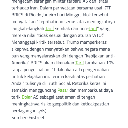
mengecam serangan militer terbaru AS dan Israel
terhadap Iran. Dalam pernyataan bersama usai KTT
BRICS di Rio de Janeiro hari Minggu, blok tersebut
menyatakan “keprihatinan serius atas meningkatnya
langkah-langkah
Tarif
sepihak dan non-
Tarif
” yang
mereka nilai “tidak sesuai dengan aturan WTO.”
Menanggapi kritik tersebut, Trump memperkeras
sikapnya dengan menyatakan bahwa negara mana
pun yang menyelaraskan diri dengan “kebijakan anti-
Amerika” BRICS akan dikenakan
Tarif
tambahan 10%,
tanpa pengecualian. “Tidak akan ada pengecualian
untuk kebijakan ini. Terima kasih atas perhatian
Anda!” tulisnya di Truth Social. Retorika keras ini
semakin mengguncang
Pasar
dan memperkuat daya
tarik
Dolar
AS sebagai aset aman di tengah
meningkatnya risiko geopolitik dan ketidakpastian
perdagangan.(yds)
Sumber: Fxstreet