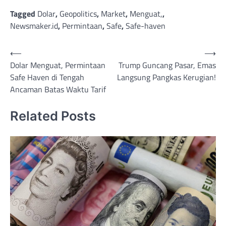
Tagged
Dolar
,
Geopolitics
,
Market
,
Menguat,
,
Newsmaker.id
,
Permintaan
,
Safe
,
Safe-haven
Post
⟵
⟶
Dolar Menguat, Permintaan
Trump Guncang Pasar, Emas
navigation
Safe Haven di Tengah
Langsung Pangkas Kerugian!
Ancaman Batas Waktu Tarif
Related Posts