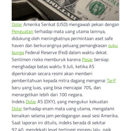
Dolar
Amerika Serikat (USD) mengawali pekan dengan
Penguatan
terhadap mata uang utama lainnya,
didukung oleh meningkatnya permintaan aset safe
haven dan berkurangnya peluang pemangkasan
suku
bunga
Federal Reserve (Fed) dalam waktu dekat.
Sentimen risiko memburuk karena
Pasar
bersiap
menghadapi batas waktu 9 Juli, ketika AS
diperkirakan secara resmi akan memberi
pemberitahuan kepada mitra dagang mengenai
Tarif
baru yang luas, yang bisa mencapai 70%, dan
menargetkan lebih dari 100 negara.
Indeks
Dolar
AS (DXY), yang mengukur kekuatan
Dolar
terhadap enam mata uang utama, mengalami
kenaikan selama jam perdagangan awal sesi Amerika.
Saat laporan ini ditulis, indeks berada di sekitar
97,40, mendekati level tertinggi minggu lalu, naik