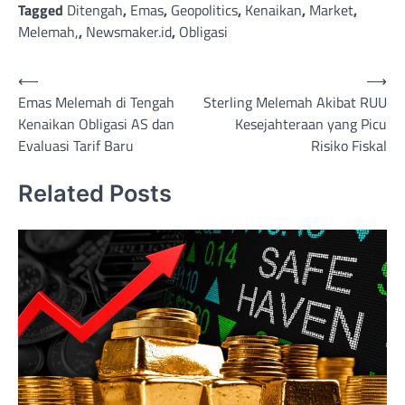
Tagged
Ditengah
,
Emas
,
Geopolitics
,
Kenaikan
,
Market
,
Melemah,
,
Newsmaker.id
,
Obligasi
Post
⟵
⟶
Emas Melemah di Tengah
Sterling Melemah Akibat RUU
navigation
Kenaikan Obligasi AS dan
Kesejahteraan yang Picu
Evaluasi Tarif Baru
Risiko Fiskal
Related Posts