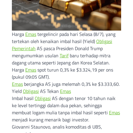
Harga
Emas
tergelincir pada hari Selasa (8/7), yang
tertekan oleh kenaikan imbal hasil (Yield)
Obligasi
Pemerintah
AS pasca Presiden Donald Trump
mengumumkan usulan
Tarif
baru terhadap mitra
dagang utama seperti Jepang dan Korea Selatan.
Harga
Emas
spot turun 0,3% ke $3.324,19 per ons
(pukul 09:05 GMT).
Emas
berjangka AS juga melemah 0,3% ke $3.333,60.
Yield
Obligasi
AS Tekan
Emas
Imbal hasil
Obligasi
AS dengan tenor 10 tahun naik
ke level tertinggi dalam dua pekan, sehingga
membuat logam mulia tanpa imbal hasil seperti
Emas
menjadi kurang menarik bagi investor.
Giovanni Staunovo, analis komoditas di UBS,