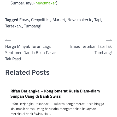
Sumber: (ayu-
newsmaker
)
Tagged
Emas
,
Geopolitics
,
Market
,
Newsmaker.id
,
Tapi
,
Tertekan,
,
Tumbang!
Post
⟵
⟶
Harga Minyak Turun Lagi,
Emas Tertekan Tapi Tak
navigation
Sentimen Ganda Bikin Pasar
Tumbang!
Tak Pasti
Related Posts
Rifan Berjangka – Konglomerat Rusia Diam-diam
Simpan Uang di Bank Swiss
Rifan Berjangka Pekanbaru – Jakarta Konglomerat Rusia hingga
kini masih banyak yang berusaha mengamankan kekayaan
mereka di bank Swiss. Hal…