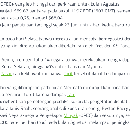
OPEC+ yang lebih tinggi dari perkiraan untuk bulan Agustus.
menjadi $69,87 per barel pada pukul 11:07 EDT (1507 GMT), seme
sen, atau 0,2%, menjadi $68,04.
jalur penutupan tertinggi sejak 23 Juni untuk hari kedua berturu
an pada hari Selasa bahwa mereka akan mencoba bernegosiasi d
i yang kini direncanakan akan diberlakukan oleh Presiden AS Dona
i Senin, memberi tahu 14 negara bahwa mereka akan menghadap
 Korea Selatan, hingga 40% untuk Laos dan Myanmar.
h
Pasar
dan kekhawatiran bahwa
Tarif
tersebut dapat berdampak n
 dari yang diharapkan pada bulan Mei, data menunjukkan pada hari
dua berturut-turut karena dampak
Tarif
.
nghentikan pemotongan produksi sukarela, pengetatan distilat 
 kata Janiv Shah, seorang analis di konsultan energi Rystad Energy
nisasi Negara-negara Pengekspor
Minyak
(OPEC) dan sekutunya, se
000 barel per hari (bpd) pada bulan Agustus, melampaui peningk