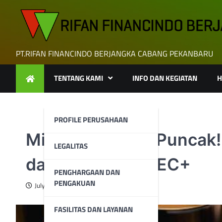
Skip
to
content
PT.RIFAN FINANCINDO BERJANGKA CABANG PEKANBARU
TENTANG KAMI
INFO DAN KEGIATAN
H
PROFILE PERUSAHAAN
Minyak Stabil di Puncak
LEGALITAS
dan Langkah OPEC+
PENGHARGAAN DAN
PENGAKUAN
July 8, 2025
FASILITAS DAN LAYANAN