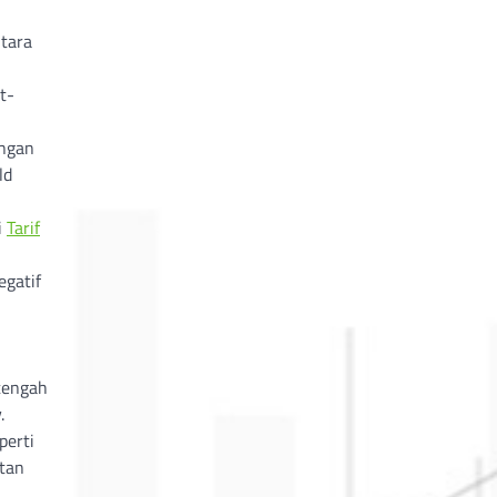
ntara
t-
engan
ld
i
Tarif
egatif
tengah
.
perti
atan