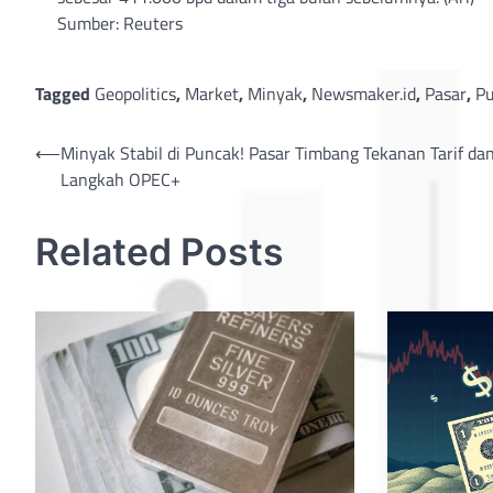
Sumber: Reuters
Tagged
Geopolitics
,
Market
,
Minyak
,
Newsmaker.id
,
Pasar
,
Pu
Post
⟵
Minyak Stabil di Puncak! Pasar Timbang Tekanan Tarif da
Langkah OPEC+
navigation
Related Posts