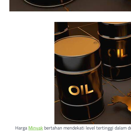
Harga
Minyak
bertahan mendekati level tertinggi dalam du