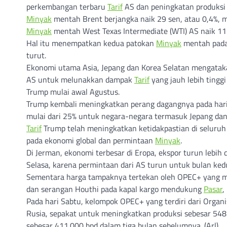
perkembangan terbaru
Tarif
AS dan peningkatan produksi 
Minyak
mentah Brent berjangka naik 29 sen, atau 0,4%, 
Minyak
mentah West Texas Intermediate (WTI) AS naik 11 
Hal itu menempatkan kedua patokan
Minyak
mentah pada 
turut.
Ekonomi utama Asia, Jepang dan Korea Selatan mengatak
AS untuk melunakkan dampak
Tarif
yang jauh lebih tingg
Trump mulai awal Agustus.
Trump kembali meningkatkan perang dagangnya pada har
mulai dari 25% untuk negara-negara termasuk Jepang dan
Tarif
Trump telah meningkatkan ketidakpastian di seluru
pada ekonomi global dan permintaan
Minyak
.
Di Jerman, ekonomi terbesar di Eropa, ekspor turun lebih
Selasa, karena permintaan dari AS turun untuk bulan ke
Sementara harga tampaknya tertekan oleh OPEC+ yang me
dan serangan Houthi pada kapal kargo mendukung
Pasar
,
Pada hari Sabtu, kelompok OPEC+ yang terdiri dari Orga
Rusia, sepakat untuk meningkatkan produksi sebesar 548.
sebesar 411.000 bpd dalam tiga bulan sebelumnya. (Arl)