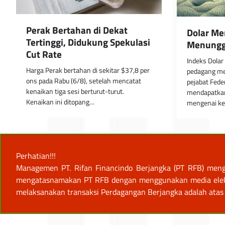
Perak Bertahan di Dekat
Dolar Me
Tertinggi, Didukung Spekulasi
Menungg
Cut Rate
Indeks Dolar
Harga Perak bertahan di sekitar $37,8 per
pedagang me
ons pada Rabu (6/8), setelah mencatat
pejabat Fede
kenaikan tiga sesi berturut-turut.
mendapatkan 
Kenaikan ini ditopang…
mengenai ke
Perhatian!!!
Managemen PT. Rifan Financindo Berjangka (PT RFB) meng
mengatasnamakan PT RFB dengan menggunakan media elektro
melaksanakan transaksi Perdagangan Berjangka adalah atas 