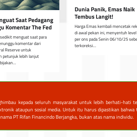
Dunia Panik, Emas Naik
Tembus Langit!
nguat Saat Pedagang
u Komentar The Fed
Harga Emas kembali mencetak rek
di awal pekan ini, menyentuh leve
 sedikit menguat saat para
per ons pada Senin 06/10/25 seb
nunggu komentar dari
terkoreksi…
ral Reserve untuk
petunjuk lebih lanjut
bijakan…
himbau kepada seluruh masyarakat untuk lebih berhati-hati te
nik ataupun sosial media. Untuk itu harus dipastikan bahwa tr
nama PT Rifan Financindo Berjangka, bukan atas nama individu.