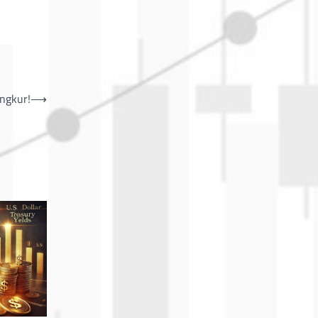
ngkur!
⟶