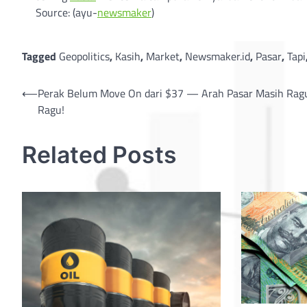
Source: (ayu-
newsmaker
)
Tagged
Geopolitics
,
Kasih
,
Market
,
Newsmaker.id
,
Pasar
,
Tapi
Post
⟵
Perak Belum Move On dari $37 — Arah Pasar Masih Rag
Ragu!
navigation
Related Posts