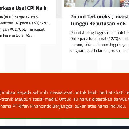
erkasa Usai CPI Naik
Pound Terkoreksi, Invest
ia (AUD) bergerak stabil
Tunggu Keputusan BoE
s Monthly CPI pada Rabu(27/8).
angan AUD/USD mendapat
Poundsterling Inggris melemah te
un karena Dolar AS…
Dolar pada hari Jumat (12/9) setel
menunjukkan ekonomi Inggris yan
stagnan pada bulan Juli, meskipun
himbau kepada seluruh masyarakat untuk lebih berhati-hati te
nik ataupun sosial media. Untuk itu harus dipastikan bahwa tr
nama PT Rifan Financindo Berjangka, bukan atas nama individu.