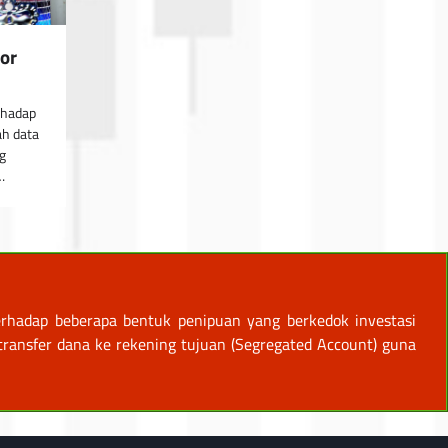
or
rhadap
ah data
g
…
rhadap beberapa bentuk penipuan yang berkedok investasi
ansfer dana ke rekening tujuan (Segregated Account) guna