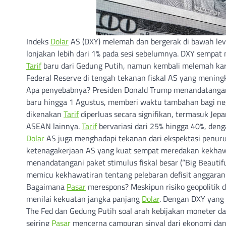
Indeks
Dolar
AS (DXY) melemah dan bergerak di bawah leve
lonjakan lebih dari 1% pada sesi sebelumnya. DXY semp
Tarif
baru dari Gedung Putih, namun kembali melemah k
Federal Reserve di tengah tekanan fiskal AS yang meningk
Apa penyebabnya? Presiden Donald Trump menandatangan
baru hingga 1 Agustus, memberi waktu tambahan bagi ne
dikenakan
Tarif
diperluas secara signifikan, termasuk Jep
ASEAN lainnya.
Tarif
bervariasi dari 25% hingga 40%, de
Dolar
AS juga menghadapi tekanan dari ekspektasi penu
ketenagakerjaan AS yang kuat sempat meredakan kekha
menandatangani paket stimulus fiskal besar (“Big Beautif
memicu kekhawatiran tentang pelebaran defisit anggaran
Bagaimana
Pasar
merespons? Meskipun risiko geopolitik
menilai kekuatan jangka panjang
Dolar
. Dengan DXY yang 
The Fed dan Gedung Putih soal arah kebijakan moneter da
seiring
Pasar
mencerna campuran sinyal dari ekonomi dan 