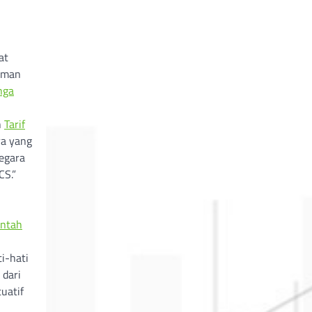
at
muman
nga
n
Tarif
ra yang
negara
CS.”
ntah
i-hati
 dari
uatif