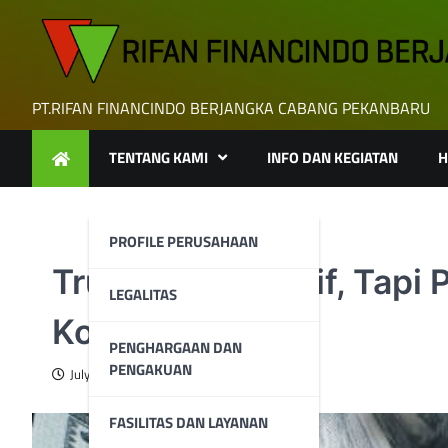
Skip
to
content
PT.RIFAN FINANCINDO BERJANGKA CABANG PEKANBARU
TENTANG KAMI
INFO DAN KEGIATAN
H
PROFILE PERUSAHAAN
Trump Kasih Tarif, Tapi
LEGALITAS
Kok Bisa?
PENGHARGAAN DAN
PENGAKUAN
July 8, 2025
FASILITAS DAN LAYANAN