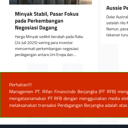
Aussie P
Minyak Stabil, Pasar Fokus
Dolar Austral
pada Perkembangan
setelah rili
Negosiasi Dagang
Namun, pas
tekanan tur
Harga Minyak sedikit berubah pada Rabu
(24 Juli 2025) seiring para investor
mencermati perkembangan negosiasi
perdagangan antara Uni Eropa dan…
Perhatian!!!
Managemen PT. Rifan Financindo Berjangka (PT RFB) meng
mengatasnamakan PT RFB dengan menggunakan media elektro
melaksanakan transaksi Perdagangan Berjangka adalah atas 