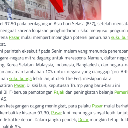
l 97,50 pada perdagangan Asia hari Selasa (8/7), setelah mencat
at menguat karena lonjakan penghindaran risiko menyusul pengu
arena
Pasar
mulai mempertimbangkan potensi penurunan
suku bu
at.
i perintah eksekutif pada Senin malam yang menunda penerapa
gara-negara mitra dagang untuk merespons. Namun, daftar nega
ang, Korea Selatan, Malaysia, Indonesia, Bangladesh, dan negara-
ngan ancaman tambahan 10% untuk negara yang dianggap “pro-BRI
runan
suku bunga
lebih lanjut oleh The Fed, meskipun data
watiran
Pasar
. Di sisi lain, keputusan Trump yang baru-baru ini
ul Bill”) berupa pemotongan
Pajak
dan peningkatan belanja
Pemeri
 AS.
 dan ketegangan dagang meningkat, para pelaku
Pasar
mulai berhat
kembali ke kisaran 97,30,
Pasar
kini menunggu sinyal lebih lanjut
n fiskal ke depan. Dalam jangka pendek,
Dolar
mungkin tetap flukt
politik AS.