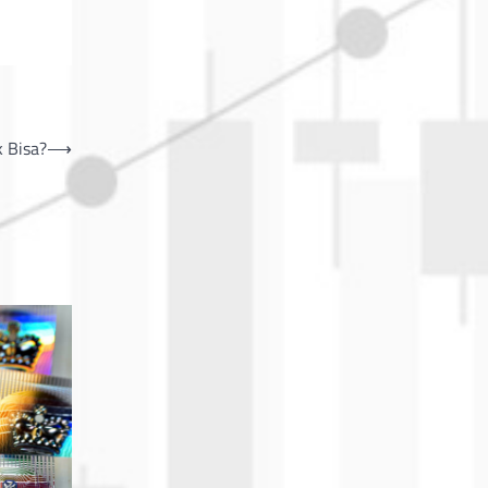
k Bisa?
⟶