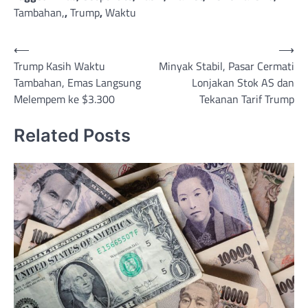
Tambahan,
,
Trump
,
Waktu
Post
⟵
⟶
Trump Kasih Waktu
Minyak Stabil, Pasar Cermati
navigation
Tambahan, Emas Langsung
Lonjakan Stok AS dan
Melempem ke $3.300
Tekanan Tarif Trump
Related Posts