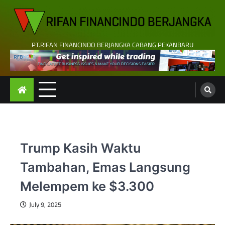
Skip
to
content
PT.RIFAN FINANCINDO BERJANGKA CABANG PEKANBARU
Trump Kasih Waktu
Tambahan, Emas Langsung
Melempem ke $3.300
July 9, 2025