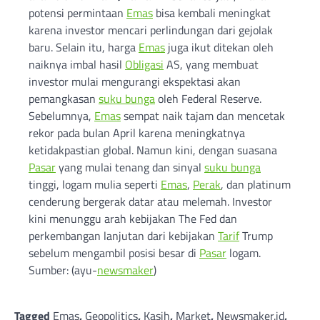
potensi permintaan
Emas
bisa kembali meningkat
karena investor mencari perlindungan dari gejolak
baru. Selain itu, harga
Emas
juga ikut ditekan oleh
naiknya imbal hasil
Obligasi
AS, yang membuat
investor mulai mengurangi ekspektasi akan
pemangkasan
suku bunga
oleh Federal Reserve.
Sebelumnya,
Emas
sempat naik tajam dan mencetak
rekor pada bulan April karena meningkatnya
ketidakpastian global. Namun kini, dengan suasana
Pasar
yang mulai tenang dan sinyal
suku bunga
tinggi, logam mulia seperti
Emas
,
Perak
, dan platinum
cenderung bergerak datar atau melemah. Investor
kini menunggu arah kebijakan The Fed dan
perkembangan lanjutan dari kebijakan
Tarif
Trump
sebelum mengambil posisi besar di
Pasar
logam.
Sumber: (ayu-
newsmaker
)
Tagged
Emas
,
Geopolitics
,
Kasih
,
Market
,
Newsmaker.id
,