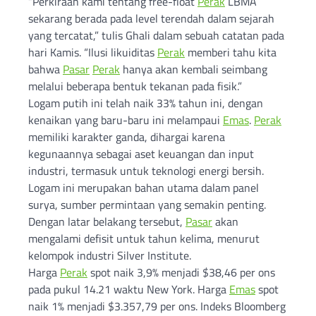
“Perkiraan kami tentang free-float
Perak
LBMA
sekarang berada pada level terendah dalam sejarah
yang tercatat,” tulis Ghali dalam sebuah catatan pada
hari Kamis. “Ilusi likuiditas
Perak
memberi tahu kita
bahwa
Pasar
Perak
hanya akan kembali seimbang
melalui beberapa bentuk tekanan pada fisik.”
Logam putih ini telah naik 33% tahun ini, dengan
kenaikan yang baru-baru ini melampaui
Emas
.
Perak
memiliki karakter ganda, dihargai karena
kegunaannya sebagai aset keuangan dan input
industri, termasuk untuk teknologi energi bersih.
Logam ini merupakan bahan utama dalam panel
surya, sumber permintaan yang semakin penting.
Dengan latar belakang tersebut,
Pasar
akan
mengalami defisit untuk tahun kelima, menurut
kelompok industri Silver Institute.
Harga
Perak
spot naik 3,9% menjadi $38,46 per ons
pada pukul 14.21 waktu New York. Harga
Emas
spot
naik 1% menjadi $3.357,79 per ons. Indeks Bloomberg