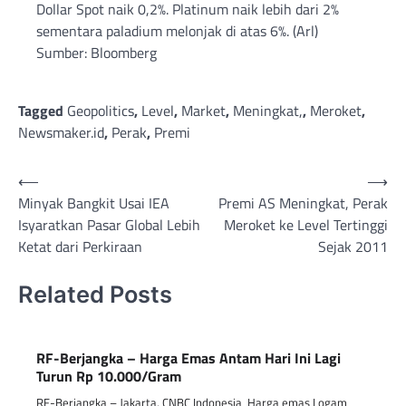
Dollar Spot naik 0,2%. Platinum naik lebih dari 2%
sementara paladium melonjak di atas 6%. (Arl)
Sumber: Bloomberg
Tagged
Geopolitics
,
Level
,
Market
,
Meningkat,
,
Meroket
,
Newsmaker.id
,
Perak
,
Premi
Post
⟵
⟶
Minyak Bangkit Usai IEA
Premi AS Meningkat, Perak
navigation
Isyaratkan Pasar Global Lebih
Meroket ke Level Tertinggi
Ketat dari Perkiraan
Sejak 2011
Related Posts
RF-Berjangka – Harga Emas Antam Hari Ini Lagi
Turun Rp 10.000/Gram
RF-Berjangka – Jakarta, CNBC Indonesia Harga emas Logam