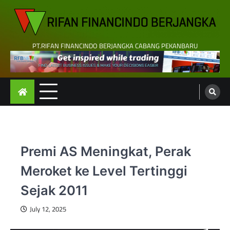
Skip
to
content
PT.RIFAN FINANCINDO BERJANGKA CABANG PEKANBARU
Premi AS Meningkat, Perak
Meroket ke Level Tertinggi
Sejak 2011
July 12, 2025