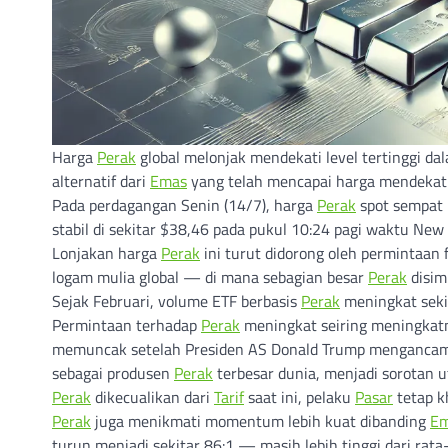
Harga
Perak
global melonjak mendekati level tertinggi dal
alternatif dari
Emas
yang telah mencapai harga mendekati
Pada perdagangan Senin (14/7), harga
Perak
spot sempat 
stabil di sekitar $38,46 pada pukul 10:24 pagi waktu New 
Lonjakan harga
Perak
ini turut didorong oleh permintaan
logam mulia global — di mana sebagian besar
Perak
disim
Sejak Februari, volume ETF berbasis
Perak
meningkat seki
Permintaan terhadap
Perak
meningkat seiring meningkatn
memuncak setelah Presiden AS Donald Trump menganc
sebagai produsen
Perak
terbesar dunia, menjadi sorotan 
Perak
dikecualikan dari
Tarif
saat ini, pelaku
Pasar
tetap k
Perak
juga menikmati momentum lebih kuat dibanding
E
turun menjadi sekitar 86:1 — masih lebih tinggi dari ra