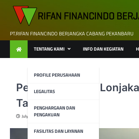
Skip
to
content
PT.RIFAN FINANCINDO BERJANGKA CABANG PEKANBARU
TENTANG KAMI
INFO DAN KEGIATAN
H
PROFILE PERUSAHAAN
Perak Lanjutkan Lonjaka
LEGALITAS
Tahun
PENGHARGAAN DAN
PENGAKUAN
July 14, 2025
FASILITAS DAN LAYANAN