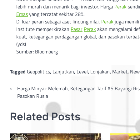
lebih murah dan menarik bagi investor. Harga
Perak
sendir
Emas
yang tercatat sekitar 28%.
Di luar peran sebagai aset lindung nilai,
Perak
juga memilik
Institute memperkirakan
Pasar
Perak
akan mengalami defi
kuat, ketegangan perdagangan global, dan pasokan terbata
(yds)
Sumber: Bloomberg
Tagged
Geopolitics
,
Lanjutkan
,
Level
,
Lonjakan
,
Market
,
News
Post
⟵
Harga Minyak Melemah, Ketegangan Tarif AS Bayangi Ris
Pasokan Rusia
navigation
Related Posts