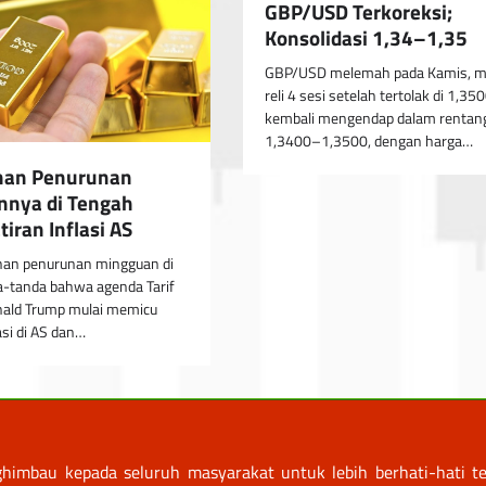
GBP/USD Terkoreksi;
Konsolidasi 1,34–1,35
GBP/USD melemah pada Kamis, 
reli 4 sesi setelah tertolak di 1,350
kembali mengendap dalam rentan
1,3400–1,3500, dengan harga…
han Penurunan
nya di Tengah
iran Inflasi AS
an penurunan mingguan di
a-tanda bahwa agenda Tarif
nald Trump mulai memicu
asi di AS dan…
himbau kepada seluruh masyarakat untuk lebih berhati-hati te