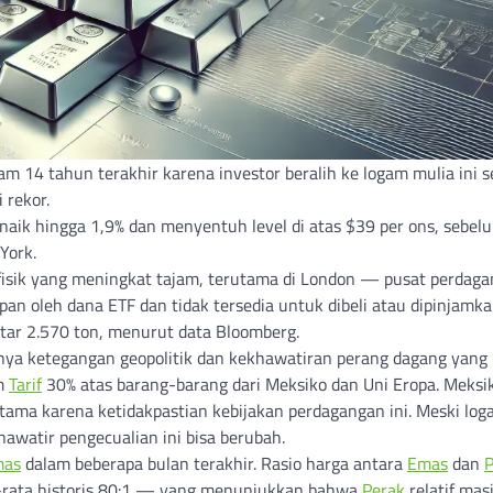
am 14 tahun terakhir karena investor beralih ke logam mulia ini s
 rekor.
naik hingga 1,9% dan menyentuh level di atas $39 per ons, sebel
York.
 fisik yang meningkat tajam, terutama di London — pusat perdag
pan oleh dana ETF dan tidak tersedia untuk dibeli atau dipinjamka
tar 2.570 ton, menurut data Bloomberg.
ya ketegangan geopolitik dan kekhawatiran perang dagang yang
am
Tarif
30% atas barang-barang dari Meksiko dan Uni Eropa. Meksi
utama karena ketidakpastian kebijakan perdagangan ini. Meski lo
hawatir pengecualian ini bisa berubah.
mas
dalam beberapa bulan terakhir. Rasio harga antara
Emas
dan
P
ta-rata historis 80:1 — yang menunjukkan bahwa
Perak
relatif mas