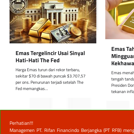
Emas Ta
Emas Tergelincir Usai Sinyal
Mingguan
Hati-Hati The Fed
Kekhawat
Harga Emas turun dari rekor terbaru,
Emas menah
sekitar $70 di bawah puncak $3.707,57
tengah tand
per ons. Penurunan terjadi setelah The
Presiden Do
Fed memangkas…
tekanan infl
Perhatian!!!
Managemen PT. Rifan Financindo Berjangka (PT RFB) meng