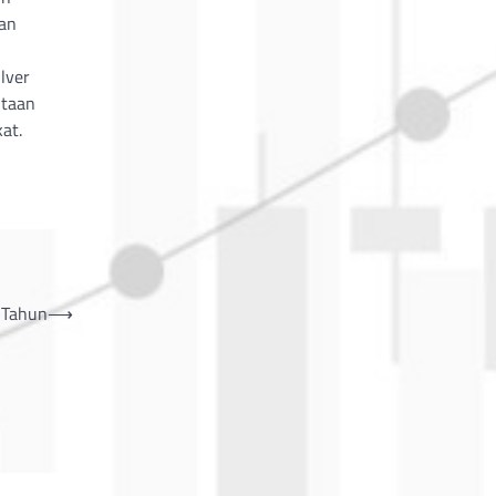
kan
lver
ntaan
at.
 Tahun
⟶