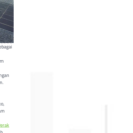
ebagai
um
angan
n.
ko,
gam
erak
ih