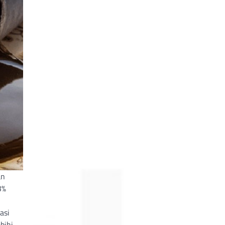
an
3%
asi
bihi