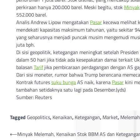
perkiraan hanya 200.000 barel. Meski begitu, stok
Minyak
552.000 barel.
Analis Andrew Lipow mengatakan
Pasar
kecewa melihat ke
mendekati kapasitas maksimum tahunan, yaitu sekitar 94%.
yang seharusnya menjadi puncak musim mengemudi musim 
juta bph.
Di sisi geopolitik, ketegangan meningkat setelah Pres
dalam 50 hari jika tidak ada kesepakatan damai terkait U
balasan
Tarif
jika pembicaraan perdagangan dengan AS ga
Dari sisi moneter, rumor bahwa Trump berencana memecat
Kontrak futures
suku bunga
AS naik, karena
Pasar
kini m
tambahan setidaknya satu lagi pada Desember.(yds)
Sumber: Reuters
Tagged
Geopolitics
,
Kenaikan
,
Ketegangan
,
Market
,
Melemah
Post
⟵
Minyak Melemah, Kenaikan Stok BBM AS dan Ketegangan