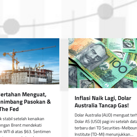
ertahan Menguat,
Inflasi Naik Lagi, Dolar
enimbang Pasokan &
Australia Tancap Gas!
The Fed
Dolar Australia (AUD) menguat te
 stabil setelah kenaikan
Dolar AS (USD) pagi ini setelah data
engan Brent mendekati
terbaru dari TD Securities-Melbou
n WTI di atas $63. Sentimen
Institute (TD-MI) menunjukkan…