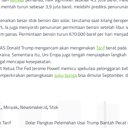
mentah turun sebesar 3,9 juta barel, melebihi prediksi penuruna
naikan besar stok bensin dan solar, terutama saat kilang beroper
 Ia juga menyoroti penurunan permintaan bensin setelah libur 4 
panas. Permintaan bensin turun 670.000 barel per hari menjad
iden AS Donald Trump mengancam akan mengenakan
Tarif
berat pada
kraina. Sementara itu, Uni Eropa juga tengah menyiapkan langkah
gal mencapai kesepakatan.
 Ketua The Fed Jerome Powell memicu spekulasi pelonggaran keb
emperkirakan pemangkasan
suku bunga
bisa dimulai September, 
,
,
Minyak
,
Newsmaker.id
,
Stok
 Tarif
Dolar Pangkas Pelemahan Usai Trump Bantah Pecat 