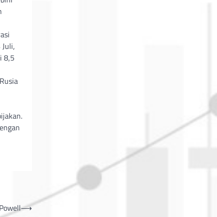
n
asi
Juli,
i 8,5
 Rusia
ijakan.
dengan
Powell
⟶