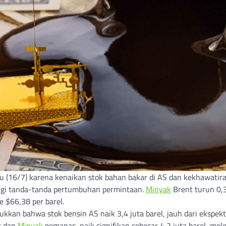
bu (16/7) karena kenaikan stok bahan bakar di AS dan kekhawatir
i tanda-tanda pertumbuhan permintaan.
Minyak
Brent turun 0,
 $66,38 per barel.
ukkan bahwa stok bensin AS naik 3,4 juta barel, jauh dari ekspekt
ar dan
Minyak
pemanas, naik signifikan sebesar 4,2 juta barel, mele