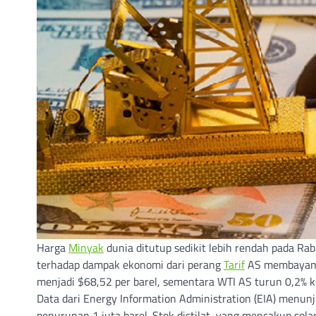
Harga
Minyak
dunia ditutup sedikit lebih rendah pada Ra
terhadap dampak ekonomi dari perang
Tarif
AS membayang
menjadi $68,52 per barel, sementara WTI AS turun 0,2% ke
Data dari Energy Information Administration (EIA) menunj
penurunan 1 juta barel. Stok distilat, yang mencakup sol