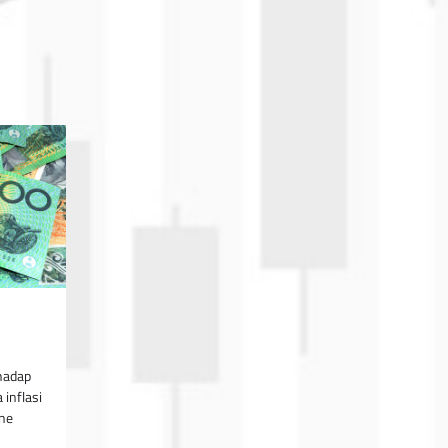
rhadap
 inflasi
rne