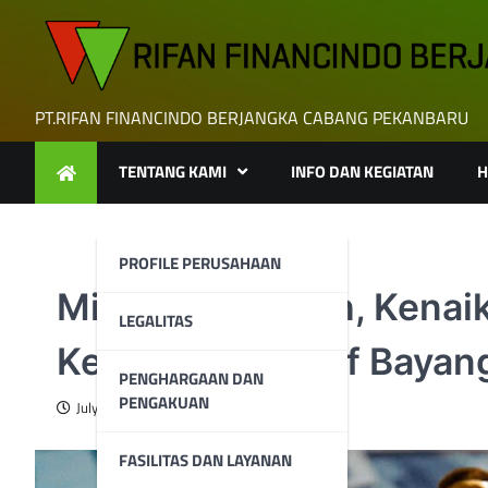
Skip
to
content
PT.RIFAN FINANCINDO BERJANGKA CABANG PEKANBARU
TENTANG KAMI
INFO DAN KEGIATAN
H
PROFILE PERUSAHAAN
Minyak Melemah, Kenai
LEGALITAS
Ketegangan Tarif Bayan
PENGHARGAAN DAN
PENGAKUAN
July 17, 2025
FASILITAS DAN LAYANAN