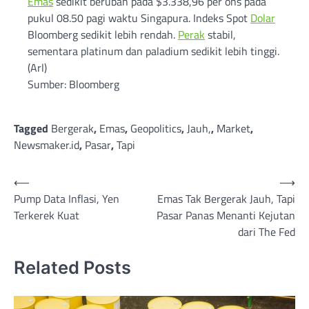
Emas
sedikit berubah pada $3.338,96 per ons pada
pukul 08.50 pagi waktu Singapura. Indeks Spot
Dolar
Bloomberg sedikit lebih rendah.
Perak
stabil,
sementara platinum dan paladium sedikit lebih tinggi.
(Arl)
Sumber: Bloomberg
Tagged
Bergerak
,
Emas
,
Geopolitics
,
Jauh,
,
Market
,
Newsmaker.id
,
Pasar
,
Tapi
Post
⟵
⟶
Pump Data Inflasi, Yen
Emas Tak Bergerak Jauh, Tapi
navigation
Terkerek Kuat
Pasar Panas Menanti Kejutan
dari The Fed
Related Posts