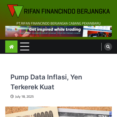
Skip
to
content
PT.RIFAN FINANCINDO BERJANGKA CABANG PEKANBARU
Pump Data Inflasi, Yen
Terkerek Kuat
July 18, 2025