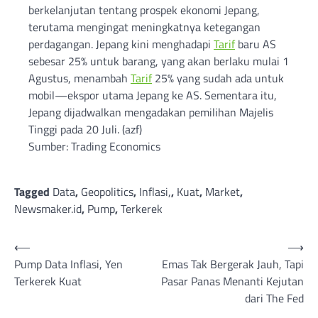
berkelanjutan tentang prospek ekonomi Jepang,
terutama mengingat meningkatnya ketegangan
perdagangan. Jepang kini menghadapi
Tarif
baru AS
sebesar 25% untuk barang, yang akan berlaku mulai 1
Agustus, menambah
Tarif
25% yang sudah ada untuk
mobil—ekspor utama Jepang ke AS. Sementara itu,
Jepang dijadwalkan mengadakan pemilihan Majelis
Tinggi pada 20 Juli. (azf)
Sumber: Trading Economics
Tagged
Data
,
Geopolitics
,
Inflasi,
,
Kuat
,
Market
,
Newsmaker.id
,
Pump
,
Terkerek
Post
⟵
⟶
Pump Data Inflasi, Yen
Emas Tak Bergerak Jauh, Tapi
navigation
Terkerek Kuat
Pasar Panas Menanti Kejutan
dari The Fed