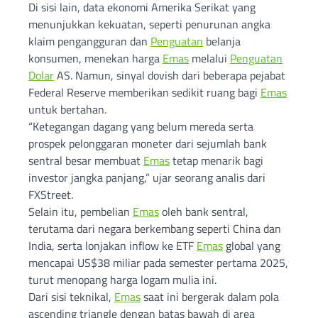
Di sisi lain, data ekonomi Amerika Serikat yang
menunjukkan kekuatan, seperti penurunan angka
klaim pengangguran dan
Penguatan
belanja
konsumen, menekan harga
Emas
melalui
Penguatan
Dolar
AS. Namun, sinyal dovish dari beberapa pejabat
Federal Reserve memberikan sedikit ruang bagi
Emas
untuk bertahan.
“Ketegangan dagang yang belum mereda serta
prospek pelonggaran moneter dari sejumlah bank
sentral besar membuat
Emas
tetap menarik bagi
investor jangka panjang,” ujar seorang analis dari
FXStreet.
Selain itu, pembelian
Emas
oleh bank sentral,
terutama dari negara berkembang seperti China dan
India, serta lonjakan inflow ke ETF
Emas
global yang
mencapai US$38 miliar pada semester pertama 2025,
turut menopang harga logam mulia ini.
Dari sisi teknikal,
Emas
saat ini bergerak dalam pola
ascending triangle dengan batas bawah di area