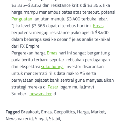
$3.335–$3.352 dan resistance kritis di $3.365. Jika
harga mampu menembus batas atas tersebut, potensi
Penguatan
lanjutan menuju $3.400 terbuka lebar.
“Jika level $3.365 dapat ditembus hari ini,
Emas
berpotensi menguji resistance psikologis di $3.400
dalam beberapa sesi ke depan,” jelas analis teknikal
dari FX Empire.
Pergerakan harga
Emas
hari ini sangat bergantung
pada berita terbaru seputar kebijakan perdagangan
dan ekspektasi
suku bunga
. Investor disarankan
untuk mencermati rilis data makro AS serta
pernyataan pejabat bank sentral guna menyesuaikan
strategi mereka di
Pasar
logam mulia.(mrv)
Sumber :
newsmaker
.id
Tagged
Breakout
,
Emas
,
Geopolitics
,
Harga
,
Market
,
Newsmaker.id
,
Sinyal
,
Stabil,