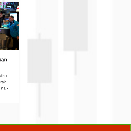
kan
ijau
trak
 naik