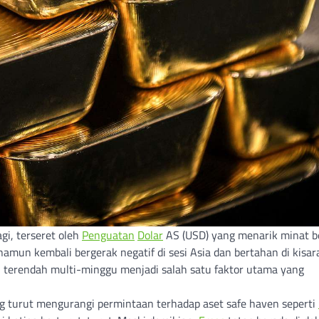
i, terseret oleh
Penguatan
Dolar
AS (USD) yang menarik minat be
mun kembali bergerak negatif di sesi Asia dan bertahan di kisar
l terendah multi-minggu menjadi salah satu faktor utama yang
 turut mengurangi permintaan terhadap aset safe haven seperti