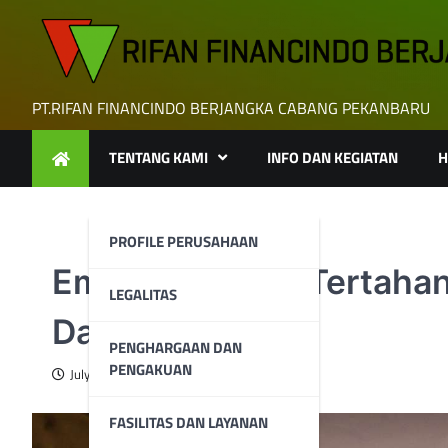
Skip
to
content
PT.RIFAN FINANCINDO BERJANGKA CABANG PEKANBARU
TENTANG KAMI
INFO DAN KEGIATAN
H
PROFILE PERUSAHAAN
Emas Melemah Tertahan
LEGALITAS
Data Ekonomi
PENGHARGAAN DAN
PENGAKUAN
July 25, 2025
FASILITAS DAN LAYANAN