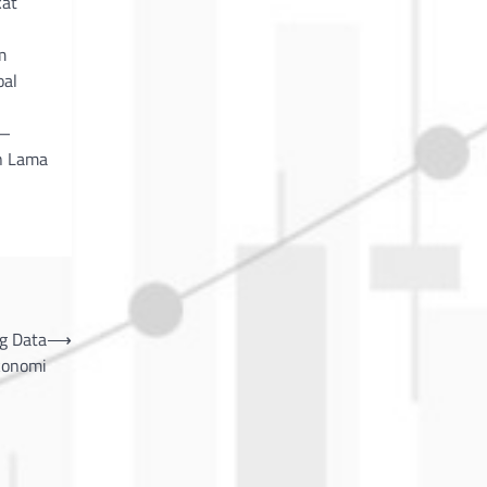
kat
m
oal
a—
n Lama
g Data
⟶
konomi