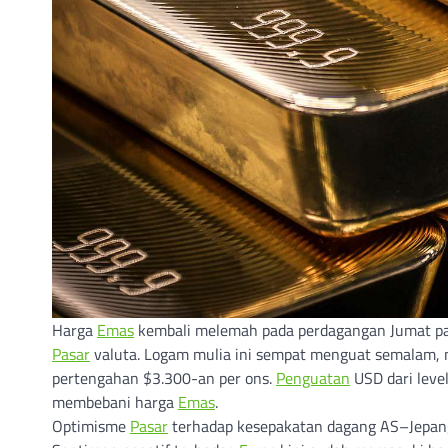
Harga
Emas
kembali melemah pada perdagangan Jumat pag
Pasar
valuta. Logam mulia ini sempat menguat semalam, na
pertengahan $3.300-an per ons.
Penguatan
USD dari leve
membebani harga
Emas
.
Optimisme
Pasar
terhadap kesepakatan dagang AS–Jepang