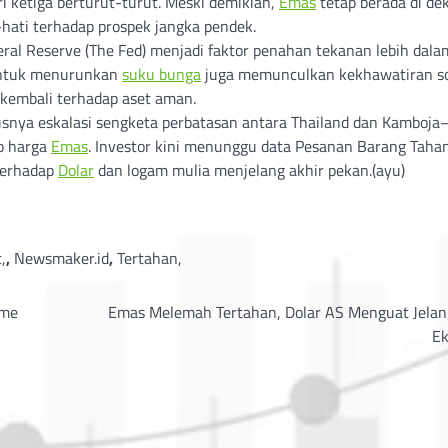
 ketiga berturut-turut. Meski demikian,
Emas
tetap berada di de
hati terhadap prospek jangka pendek.
ral Reserve (The Fed) menjadi faktor penahan tekanan lebih dala
 untuk menurunkan
suku bunga
juga memunculkan kekhawatiran s
 kembali terhadap aset aman.
susnya eskalasi sengketa perbatasan antara Thailand dan Kamboj
p harga
Emas
. Investor kini menunggu data Pesanan Barang Taha
 terhadap
Dolar
dan logam mulia menjelang akhir pekan.(ayu)
,
,
Newsmaker.id
,
Tertahan,
sme
Emas Melemah Tertahan, Dolar AS Menguat Jelan
E