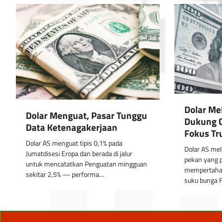
Dolar Me
Dolar Menguat, Pasar Tunggu
Dukung C
Data Ketenagakerjaan
Fokus T
Dolar AS menguat tipis 0,1% pada
Dolar AS me
Jumatdisesi Eropa dan berada di jalur
pekan yang p
untuk mencatatkan Penguatan mingguan
mempertaha
sekitar 2,5% — performa…
suku bunga 