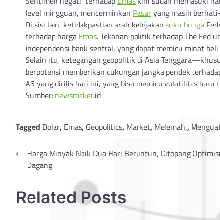
Sentimen negatif terhadap
Emas
kini sudah memasuki hari
level mingguan, mencerminkan
Pasar
yang masih berhati-
Di sisi lain, ketidakpastian arah kebijakan
suku bunga
Fede
terhadap harga
Emas
. Tekanan politik terhadap The Fed
independensi bank sentral, yang dapat memicu minat beli
Selain itu, ketegangan geopolitik di Asia Tenggara—khu
berpotensi memberikan dukungan jangka pendek terhada
AS yang dirilis hari ini, yang bisa memicu volatilitas baru
Sumber:
newsmaker
.id
Tagged
Dolar
,
Emas
,
Geopolitics
,
Market
,
Melemah,
,
Menguat
Post
⟵
Harga Minyak Naik Dua Hari Beruntun, Ditopang Optimi
Dagang
navigation
Related Posts