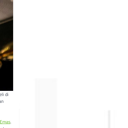
li di
an
Emas
.