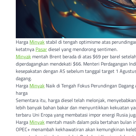
Harga
Minyak
stabil di tengah optimisme atas perunding
ketatnya
Pasar
diesel yang mendorong sentimen.
Minyak
mentah Brent berada di atas $69 per barel setela
diperdagangkan mendekati $66. Menteri Perdagangan Indi
kesepakatan dengan AS sebelum tanggal target 1 Agustu
dagang.
Harga
Minyak
Naik di Tengah Fokus Perundingan Dagang 
harga
Sementara itu, harga diesel telah melonjak, menyebabkan
lebih banyak bahan bakar dan menyuntikkan kekuatan ya
terbaru Uni Eropa yang membatasi impor energi Rusia jug
Harga
Minyak
mentah masih dalam pola bertahan bulan in
OPEC+ menambah kekhawatiran akan kemungkinan kelebih