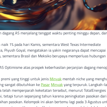
an dagang AS menjelang tenggat waktu penting minggu depan, da
h naik 1% pada hari Kamis, sementara West Texas Intermediate
a, Piyush Goyal, mengatakan ia yakin negaranya dapat mencapai
s, sementara Brasil dan Meksiko berupaya memperluas hubungan
AS Optimisme atas prospek keberhasilan perjanjian dagang meno
 premi yang tinggi untuk jenis
Minyak
mentah niche yang mengha
ng sangat dibutuhkan ke
Pasar
Minyak
yang terpuruk. Langkah-l
a telah memperparah keketatan tersebut, menurut TotalEnergies 
i, tetapi turun sepanjang tahun karena peningkatan pasokan dari
an pasokan. Kelompok ini akan bertemu lagi pada 3 Agustus un