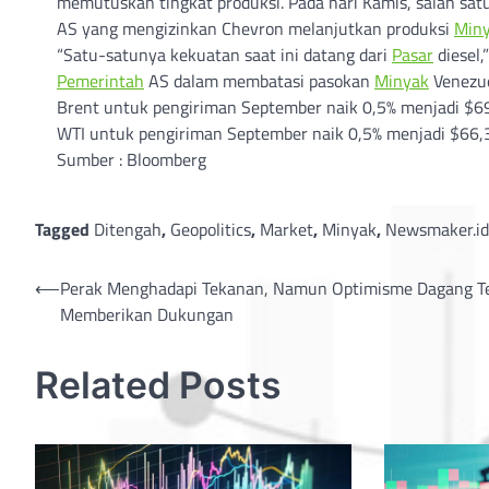
memutuskan tingkat produksi. Pada hari Kamis, salah sat
AS yang mengizinkan Chevron melanjutkan produksi
Min
“Satu-satunya kekuatan saat ini datang dari
Pasar
diesel,
Pemerintah
AS dalam membatasi pasokan
Minyak
Venezue
Brent untuk pengiriman September naik 0,5% menjadi $69,
WTI untuk pengiriman September naik 0,5% menjadi $66,39
Sumber : Bloomberg
Tagged
Ditengah
,
Geopolitics
,
Market
,
Minyak
,
Newsmaker.id
Post
⟵
Perak Menghadapi Tekanan, Namun Optimisme Dagang T
Memberikan Dukungan
navigation
Related Posts