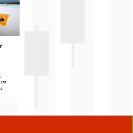
r
,
mata
sa…