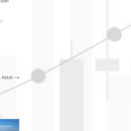
tusan
.”
 Ketat
⟶