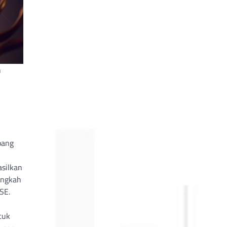
n
pang
silkan
angkah
SE.
tuk