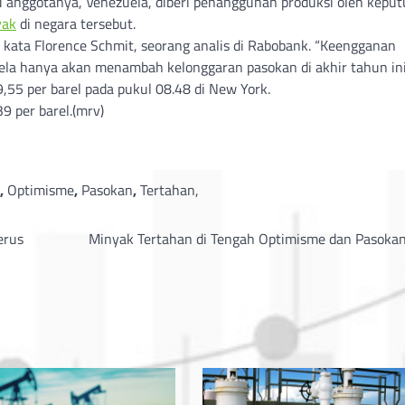
u anggotanya, Venezuela, diberi penangguhan produksi oleh kepu
yak
di negara tersebut.
” kata Florence Schmit, seorang analis di Rabobank. “Keengganan
la hanya akan menambah kelonggaran pasokan di akhir tahun ini
55 per barel pada pukul 08.48 di New York.
 per barel.(mrv)
,
Optimisme
,
Pasokan
,
Tertahan,
erus
Minyak Tertahan di Tengah Optimisme dan Pasokan