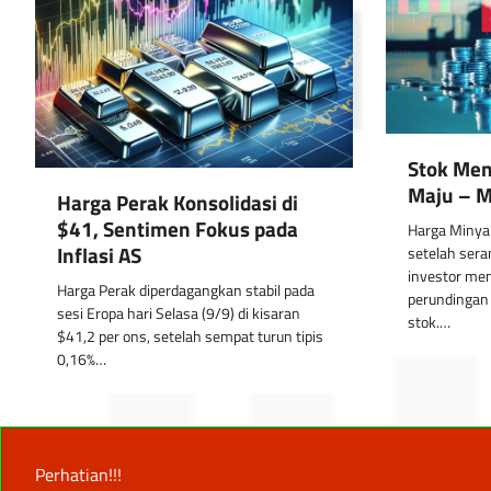
Stok Men
Maju – M
Harga Perak Konsolidasi di
$41, Sentimen Fokus pada
Harga Minyak
Inflasi AS
setelah ser
investor me
Harga Perak diperdagangkan stabil pada
perundingan
sesi Eropa hari Selasa (9/9) di kisaran
stok.…
$41,2 per ons, setelah sempat turun tipis
0,16%…
Perhatian!!!