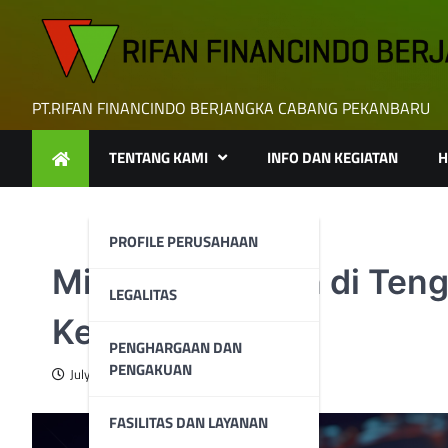
Skip
to
content
PT.RIFAN FINANCINDO BERJANGKA CABANG PEKANBARU
TENTANG KAMI
INFO DAN KEGIATAN
H
PROFILE PERUSAHAAN
Minyak Tertahan di Ten
LEGALITAS
Ketat
PENGHARGAAN DAN
PENGAKUAN
July 25, 2025
FASILITAS DAN LAYANAN