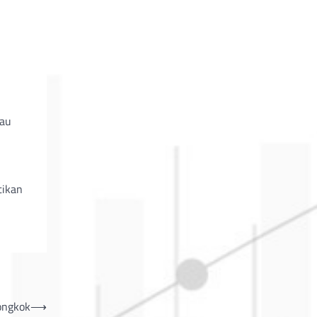
au
tikan
iongkok
⟶