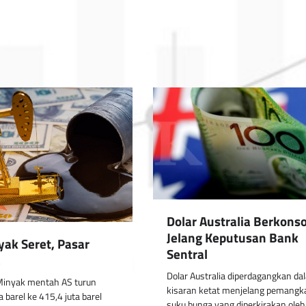
Dolar Australia Berkonso
Jelang Keputusan Bank
yak Seret, Pasar
Sentral
a
Dolar Australia diperdagangkan da
Minyak mentah AS turun
kisaran ketat menjelang pemangk
a barel ke 415,4 juta barel
suku bunga yang diperkirakan ole