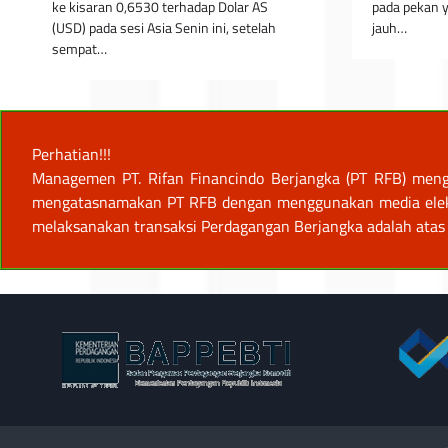
ke kisaran 0,6530 terhadap Dolar AS
pada pekan y
(USD) pada sesi Asia Senin ini, setelah
jauh…
sempat…
Perhatian!!!
Managemen PT. Rifan Financindo Berjangka (PT RFB) meng
mengatasnamakan PT RFB dengan menggunakan media elektro
melaksanakan transaksi Perdagangan Berjangka adalah atas 