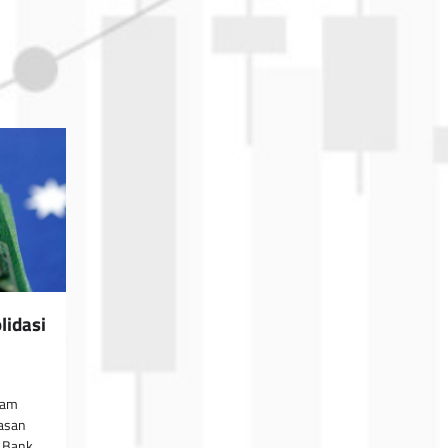
lidasi
lam
asan
h Bank