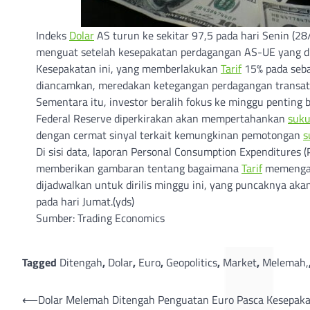
Indeks
Dolar
AS turun ke sekitar 97,5 pada hari Senin (28
menguat setelah kesepakatan perdagangan AS-UE yang d
Kesepakatan ini, yang memberlakukan
Tarif
15% pada seba
diancamkan, meredakan ketegangan perdagangan transatl
Sementara itu, investor beralih fokus ke minggu penting 
Federal Reserve diperkirakan akan mempertahankan
suku
dengan cermat sinyal terkait kemungkinan pemotongan
s
Di sisi data, laporan Personal Consumption Expenditures (P
memberikan gambaran tentang bagaimana
Tarif
memengar
dijadwalkan untuk dirilis minggu ini, yang puncaknya aka
pada hari Jumat.(yds)
Sumber: Trading Economics
Tagged
Ditengah
,
Dolar
,
Euro
,
Geopolitics
,
Market
,
Melemah,
Post
⟵
Dolar Melemah Ditengah Penguatan Euro Pasca Kesepak