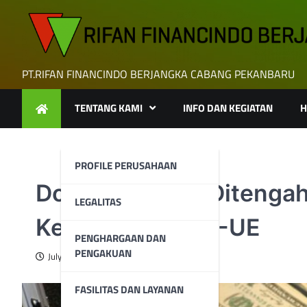
Skip
to
content
PT.RIFAN FINANCINDO BERJANGKA CABANG PEKANBARU
TENTANG KAMI
INFO DAN KEGIATAN
H
PROFILE PERUSAHAAN
Dolar Melemah Ditengah
LEGALITAS
Kesepakatan AS-UE
PENGHARGAAN DAN
PENGAKUAN
July 28, 2025
FASILITAS DAN LAYANAN