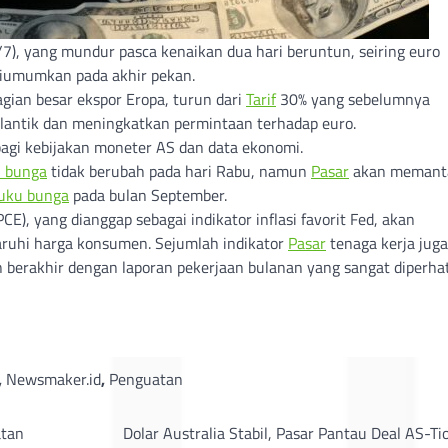
/7), yang mundur pasca kenaikan dua hari beruntun, seiring euro
iumumkan pada akhir pekan.
gian besar ekspor Eropa, turun dari
Tarif
30% yang sebelumnya
antik dan meningkatkan permintaan terhadap euro.
bagi kebijakan moneter AS dan data ekonomi.
 bunga
tidak berubah pada hari Rabu, namun
Pasar
akan memant
uku bunga
pada bulan September.
CE), yang dianggap sebagai indikator inflasi favorit Fed, akan
uhi harga konsumen. Sejumlah indikator
Pasar
tenaga kerja juga
n berakhir dengan laporan pekerjaan bulanan yang sangat diperha
,
Newsmaker.id
,
Penguatan
atan
Dolar Australia Stabil, Pasar Pantau Deal AS-T