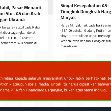
Sinyal Kesepakatan AS-
tabil, Pasar Menanti
Tiongkok Dongkrak Har
mi Stok AS dan Arah
Minyak
gan Ukraina
Harga Minyak naik pada hari Senin
 bergerak stabil pada Rabu
(13/10) setelah Gedung Putih me
nt diperdagangkan dekat
sinyal keterbukaan untuk mencapa
telah turun 1,2% sehari
kesepakatan dengan Tiongkok gu
 sementara WTI berada di…
meredakan…
himbau kepada seluruh masyarakat untuk lebih berhati-hati te
nik ataupun sosial media. Untuk itu harus dipastikan bahwa tr
nama PT Rifan Financindo Berjangka, bukan atas nama individu.