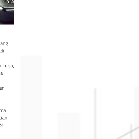
ang
di
 kerja,
ya
den
r
ama
tian
or