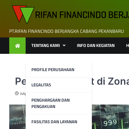
Skip
to
content
PT.RIFAN FINANCINDO BERJANGKA CABANG PEKANBARU
TENTANG KAMI
INFO DAN KEGIATAN
H
PROFILE PERUSAHAAN
Perak Tetap Kuat di Zon
LEGALITAS
July 1, 2025
PENGHARGAAN DAN
PENGAKUAN
FASILITAS DAN LAYANAN