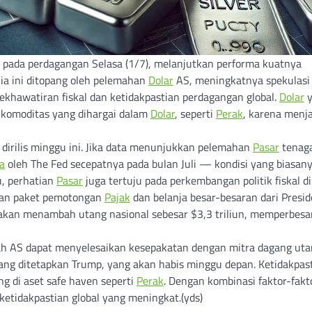
ce pada perdagangan Selasa (1/7), melanjutkan performa kuatnya
ia ini ditopang oleh pelemahan
Dolar
AS, meningkatnya spekulasi
ekhawatiran fiskal dan ketidakpastian perdagangan global.
Dolar
y
 komoditas yang dihargai dalam
Dolar
, seperti
Perak
, karena menja
 dirilis minggu ini. Jika data menunjukkan pelemahan
Pasar
tenaga
a
oleh The Fed secepatnya pada bulan Juli — kondisi yang biasan
u, perhatian
Pasar
juga tertuju pada perkembangan politik fiskal di
kan paket pemotongan
Pajak
dan belanja besar-besaran dari Presi
 akan menambah utang nasional sebesar $3,3 triliun, memperbesa
ah AS dapat menyelesaikan kesepakatan dengan mitra dagang ut
ang ditetapkan Trump, yang akan habis minggu depan. Ketidakpas
g di aset safe haven seperti
Perak
. Dengan kombinasi faktor-fakt
tidakpastian global yang meningkat.(yds)