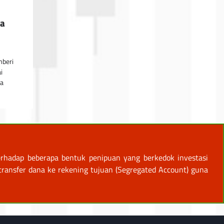
ga
mberi
i
na
rhadap beberapa bentuk penipuan yang berkedok investasi
ansfer dana ke rekening tujuan (Segregated Account) guna