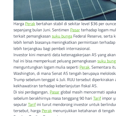
Harga
Perak
bertahan stabil di sekitar level $36 per oun
sepanjang bulan Juni. Sentimen
Pasar
terhadap logam mul
terkait pemangkasan
suku bunga
Federal Reserve, serta k
lebih lemah biasanya meningkatkan permintaan terhadap
lebih terjangkau bagi pembeli internasional.
Investor kini menanti data ketenagakerjaan AS yang akan
hal ini bisa memperkuat peluang pemangkasan
suku bung
menguntungkan logam mulia seperti
Perak
. Sementara it
Washington, di mana Senat AS tengah berupaya melolos
Trump sebelum tenggat 4 Juli. RUU tersebut diperkirakan
kekhawatiran terhadap keberlanjutan fiskal AS.
Di sisi perdagangan,
Pasar
global masih mencermati apak
sebelum berakhirnya masa tenggang 90 hari
Tarif
impor y
seputar
Tarif
ini turut mendorong investor untuk berlindun
tersebut, harga
Perak
menunjukkan ketahanan di tengah ke