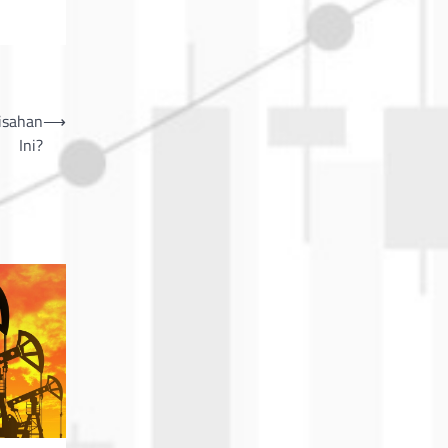
isahan
⟶
Ini?