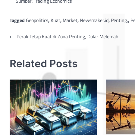
Sumber: Trading Economics
Tagged
Geopolitics
,
Kuat
,
Market
,
Newsmaker.id
,
Penting,
,
P
Post
⟵
Perak Tetap Kuat di Zona Penting, Dolar Melemah
navigation
Related Posts