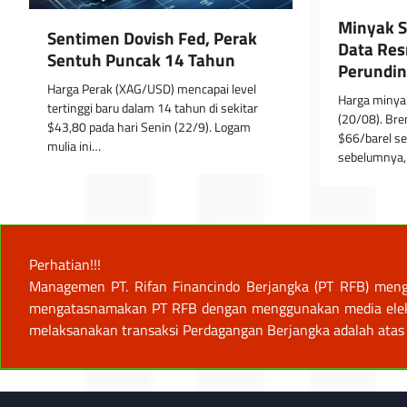
Minyak S
Sentimen Dovish Fed, Perak
Data Res
Sentuh Puncak 14 Tahun
Perundin
Harga Perak (XAG/USD) mencapai level
Harga minyak
tertinggi baru dalam 14 tahun di sekitar
(20/08). Bre
$43,80 pada hari Senin (22/9). Logam
$66/barel se
mulia ini…
sebelumnya,
Perhatian!!!
Managemen PT. Rifan Financindo Berjangka (PT RFB) meng
mengatasnamakan PT RFB dengan menggunakan media elektro
melaksanakan transaksi Perdagangan Berjangka adalah atas 