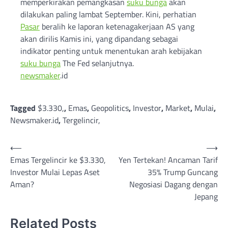
memperkirakan pemangkasan
suku bunga
akan
dilakukan paling lambat September. Kini, perhatian
Pasar
beralih ke laporan ketenagakerjaan AS yang
akan dirilis Kamis ini, yang dipandang sebagai
indikator penting untuk menentukan arah kebijakan
suku bunga
The Fed selanjutnya.
newsmaker
.id
Tagged
$3.330,
,
Emas
,
Geopolitics
,
Investor
,
Market
,
Mulai
,
Newsmaker.id
,
Tergelincir,
Post
⟵
⟶
Emas Tergelincir ke $3.330,
Yen Tertekan! Ancaman Tarif
navigation
Investor Mulai Lepas Aset
35% Trump Guncang
Aman?
Negosiasi Dagang dengan
Jepang
Related Posts