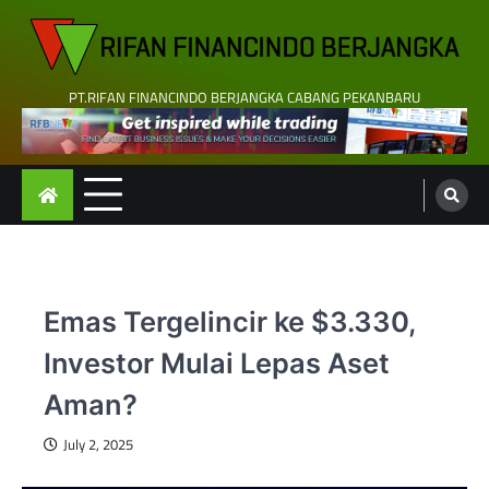
Skip
to
content
PT.RIFAN FINANCINDO BERJANGKA CABANG PEKANBARU
Emas Tergelincir ke $3.330,
Investor Mulai Lepas Aset
Aman?
July 2, 2025