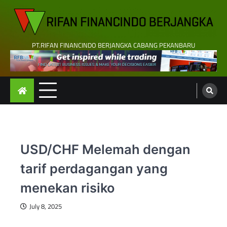
Skip
to
content
PT.RIFAN FINANCINDO BERJANGKA CABANG PEKANBARU
USD/CHF Melemah dengan
tarif perdagangan yang
menekan risiko
July 8, 2025