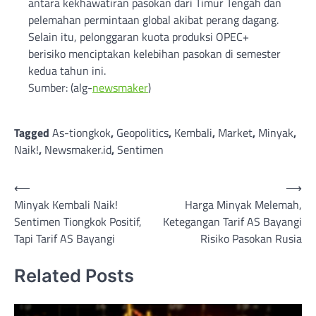
antara kekhawatiran pasokan dari Timur Tengah dan
pelemahan permintaan global akibat perang dagang.
Selain itu, pelonggaran kuota produksi OPEC+
berisiko menciptakan kelebihan pasokan di semester
kedua tahun ini.
Sumber: (alg-
newsmaker
)
Tagged
As-tiongkok
,
Geopolitics
,
Kembali
,
Market
,
Minyak
,
Naik!
,
Newsmaker.id
,
Sentimen
Post
⟵
⟶
Minyak Kembali Naik!
Harga Minyak Melemah,
navigation
Sentimen Tiongkok Positif,
Ketegangan Tarif AS Bayangi
Tapi Tarif AS Bayangi
Risiko Pasokan Rusia
Related Posts