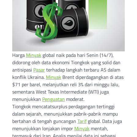
Harga
Minyak
global naik pada hari Senin (14/7),
didorong oleh data ekonomi Tiongkok yang solid dan
antisipasi
Pasar
terhadap langkah terbaru AS dalam
konflik Ukraina.
Minyak
Brent diperdagangkan di atas
$71 per barel, melanjutkan reli 3% dari minggu lalu,
sementara West Texas Intermediate (WTI) juga
menunjukkan
Penguatan
moderat.
Tiongkok mencatatsurplus perdagangan tertinggi
dalam sejarah, menunjukkan pabrik-pabrik mampu
bertahan di tengah guncangan
Tarif
global. Data juga
menunjukkan lonjakan impor
Minyak
mentah,
termasuk dari Iran. Analis menilai data ini sebagai