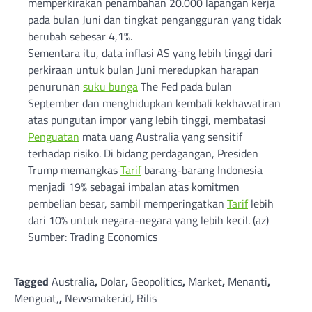
memperkirakan penambahan 20.000 lapangan kerja
pada bulan Juni dan tingkat pengangguran yang tidak
berubah sebesar 4,1%.
Sementara itu, data inflasi AS yang lebih tinggi dari
perkiraan untuk bulan Juni meredupkan harapan
penurunan
suku bunga
The Fed pada bulan
September dan menghidupkan kembali kekhawatiran
atas pungutan impor yang lebih tinggi, membatasi
Penguatan
mata uang Australia yang sensitif
terhadap risiko. Di bidang perdagangan, Presiden
Trump memangkas
Tarif
barang-barang Indonesia
menjadi 19% sebagai imbalan atas komitmen
pembelian besar, sambil memperingatkan
Tarif
lebih
dari 10% untuk negara-negara yang lebih kecil. (az)
Sumber: Trading Economics
Tagged
Australia
,
Dolar
,
Geopolitics
,
Market
,
Menanti
,
Menguat,
,
Newsmaker.id
,
Rilis