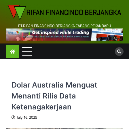
Skip
to
content
PT.RIFAN FINANCINDO BERJANGKA CABANG PEKANBARU
Dolar Australia Menguat
Menanti Rilis Data
Ketenagakerjaan
July 16, 2025