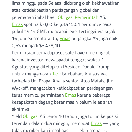
lima minggu pada Selasa, didorong oleh kekhawatiran
atas ketidakpastian perdagangan global dan
pelemahan imbal hasil
Obligasi
Pemerintah
AS.
Emas
spot naik 0,6% ke $3.415,61 per ounce pada
pukul 14:14 GMT, mencapai level tertingginya sejak
16 Juni. Sementara itu,
Emas
berjangka AS juga naik
0,6% menjadi $3.428,10.
Permintaan terhadap aset safe haven meningkat
karena investor mewaspadai tenggat waktu 1
Agustus yang ditetapkan Presiden Donald Trump
untuk mengenakan
Tarif
tambahan, khususnya
terhadap Uni Eropa. Analis senior Kitco Metals, Jim
Wyckoff, mengatakan ketidakpastian perdagangan
terus memicu permintaan
Emas
karena beberapa
kesepakatan dagang besar masih belum jelas arah
akhirnya.
Yield
Obligasi
AS tenor 10 tahun juga turun ke posisi
terendah dalam dua minggu, membuat
Emas
— yang
tidak memberikan imbal hasil — lebih menarik.