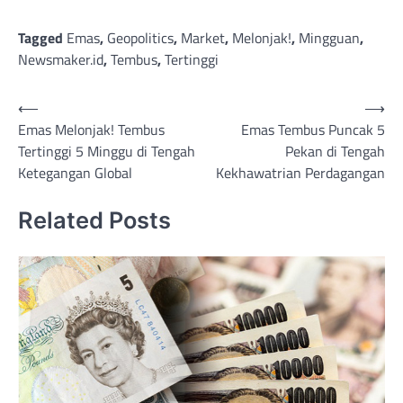
Tagged
Emas
,
Geopolitics
,
Market
,
Melonjak!
,
Mingguan
,
Newsmaker.id
,
Tembus
,
Tertinggi
Post
⟵
⟶
Emas Melonjak! Tembus
Emas Tembus Puncak 5
navigation
Tertinggi 5 Minggu di Tengah
Pekan di Tengah
Ketegangan Global
Kekhawatrian Perdagangan
Related Posts