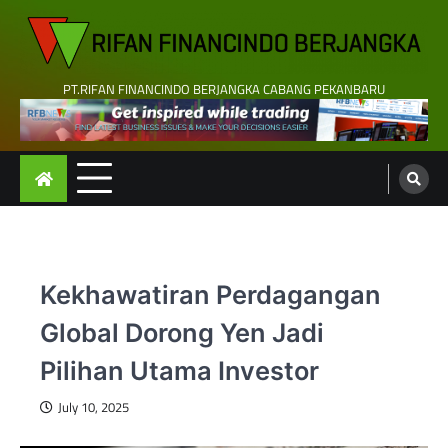
Skip
to
content
PT.RIFAN FINANCINDO BERJANGKA CABANG PEKANBARU
Kekhawatiran Perdagangan
Global Dorong Yen Jadi
Pilihan Utama Investor
July 10, 2025