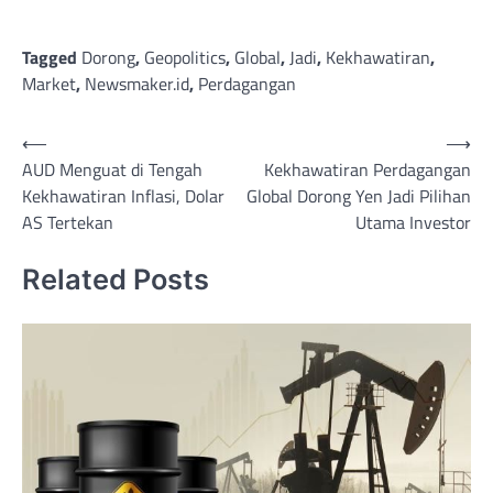
Tagged
Dorong
,
Geopolitics
,
Global
,
Jadi
,
Kekhawatiran
,
Market
,
Newsmaker.id
,
Perdagangan
Post
⟵
⟶
AUD Menguat di Tengah
Kekhawatiran Perdagangan
navigation
Kekhawatiran Inflasi, Dolar
Global Dorong Yen Jadi Pilihan
AS Tertekan
Utama Investor
Related Posts