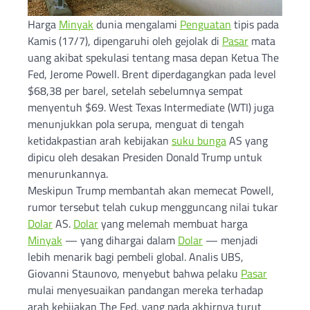
Harga
Minyak
dunia mengalami
Penguatan
tipis pada
Kamis (17/7), dipengaruhi oleh gejolak di
Pasar
mata
uang akibat spekulasi tentang masa depan Ketua The
Fed, Jerome Powell. Brent diperdagangkan pada level
$68,38 per barel, setelah sebelumnya sempat
menyentuh $69. West Texas Intermediate (WTI) juga
menunjukkan pola serupa, menguat di tengah
ketidakpastian arah kebijakan
suku bunga
AS yang
dipicu oleh desakan Presiden Donald Trump untuk
menurunkannya.
Meskipun Trump membantah akan memecat Powell,
rumor tersebut telah cukup mengguncang nilai tukar
Dolar
AS.
Dolar
yang melemah membuat harga
Minyak
— yang dihargai dalam
Dolar
— menjadi
lebih menarik bagi pembeli global. Analis UBS,
Giovanni Staunovo, menyebut bahwa pelaku
Pasar
mulai menyesuaikan pandangan mereka terhadap
arah kebijakan The Fed, yang pada akhirnya turut