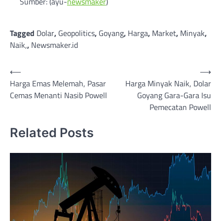
Sumber: (ayu-
newsmaker
)
Tagged
Dolar
,
Geopolitics
,
Goyang
,
Harga
,
Market
,
Minyak
,
Naik,
,
Newsmaker.id
Post
⟵
⟶
Harga Emas Melemah, Pasar
Harga Minyak Naik, Dolar
navigation
Cemas Menanti Nasib Powell
Goyang Gara-Gara Isu
Pemecatan Powell
Related Posts