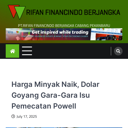
Skip
to
content
PT.RIFAN FINANCINDO BERJANGKA CABANG PEKANBARU
Harga Minyak Naik, Dolar
Goyang Gara-Gara Isu
Pemecatan Powell
July 17, 2025